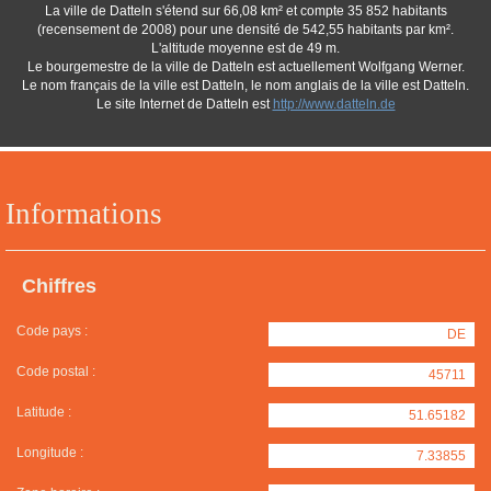
La ville de Datteln s'étend sur 66,08 km² et compte 35 852 habitants
(recensement de 2008) pour une densité de 542,55 habitants par km².
L'altitude moyenne est de 49 m.
Le bourgemestre de la ville de Datteln est actuellement Wolfgang Werner.
Le nom français de la ville est Datteln, le nom anglais de la ville est Datteln.
Le site Internet de Datteln est
http://www.datteln.de
Informations
Chiffres
Code pays :
DE
Code postal :
45711
Latitude :
51.65182
Longitude :
7.33855