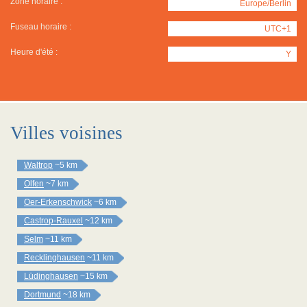
Zone horaire :
Europe/Berlin
Fuseau horaire :
UTC+1
Heure d'été :
Y
Villes voisines
Waltrop
~5 km
Olfen
~7 km
Oer-Erkenschwick
~6 km
Castrop-Rauxel
~12 km
Selm
~11 km
Recklinghausen
~11 km
Lüdinghausen
~15 km
Dortmund
~18 km