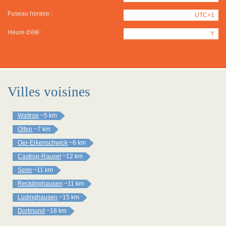
Fuseau horaire :
UTC+1
Heure d'été :
Y
Villes voisines
Waltrop
~5 km
Olfen
~7 km
Oer-Erkenschwick
~6 km
Castrop-Rauxel
~12 km
Selm
~11 km
Recklinghausen
~11 km
Lüdinghausen
~15 km
Dortmund
~18 km