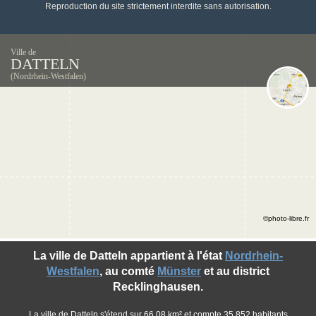
Reproduction du site strictement interdite sans autorisation.
Ville de
DATTELN
(Nordrhein-Westfalen)
©photo-libre.fr
La ville de Datteln appartient à l'état
Nordrhein-
Westfalen
, au comté
Münster
et au district
Recklinghausen.
La ville de Datteln s'étend sur 66,08 km² et compte 35 852 habitants