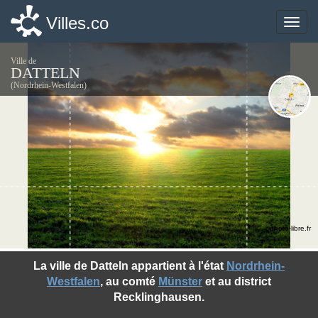
Villes.co
Villes.co
Toggle
Toggle
naviga
naviga
Ville de
DATTELN
(Nordrhein-Westfalen)
©photo-libre.fr
La ville de Datteln appartient à l'état
Nordrhein-
Westfalen
, au comté
Münster
et au district
Recklinghausen.