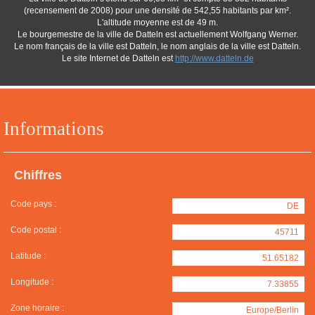
(recensement de 2008) pour une densité de 542,55 habitants par km².
L'altitude moyenne est de 49 m.
Le bourgemestre de la ville de Datteln est actuellement Wolfgang Werner.
Le nom français de la ville est Datteln, le nom anglais de la ville est Datteln.
Le site Internet de Datteln est
http://www.datteln.de
Informations
Chiffres
Code pays :
DE
Code postal :
45711
Latitude :
51.65182
Longitude :
7.33855
Zone horaire :
Europe/Berlin