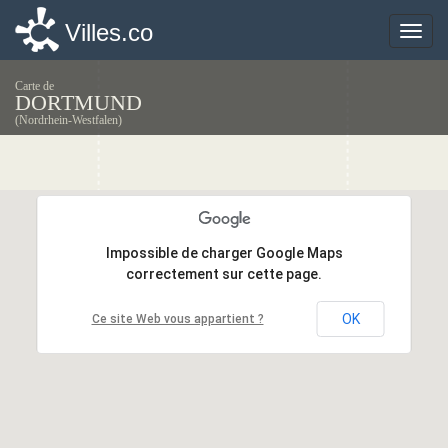
Villes.co
Villes.co
Toggle
Toggle
naviga
naviga
Carte de
DORTMUND
(Nordrhein-Westfalen)
Impossible de charger Google Maps
Impossible de charger Google Maps
correctement sur cette page.
correctement sur cette page.
OK
OK
Ce site Web vous appartient ?
Ce site Web vous appartient ?