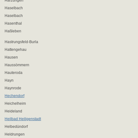
Harzungen
Haselbach
Haselbach
Hasenthal
Haßleben
Hastrungsfeld-Burla
Hattengehau
Hausen
Haussömmern
Hauteroda
Hayn
Haynrode
Hechendorf
Heichelheim
Heideland
Heilbad Heiligenstadt
Helbedündorf
Heldrungen