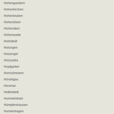
Hohengandern
Hohenkirchen
Hohenleuben
Hohenölsen
Hohenstein
Hohenwarte
Hohlstedt
Holungen
Holzengel
Holzsußra
Hopfgarten
Hornsömmern
Hörselgau
Horsmar
Hottelstedt
Hummelshain
Hümpfershausen
Hundeshagen