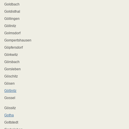
Goldbach
Goldisthal
Göllingen
Göllnitz
Golmsdorf
Gompertshausen
Göpfersdorf
Görkwitz
Görsbach
Gorsleben
Göschitz
Gösen
Gößnitz
Gossel
Gössitz
Gotha
Gottstedt