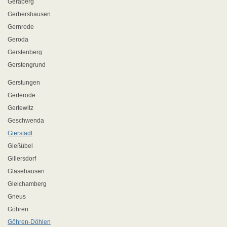
Geraberg
Gerbershausen
Gernrode
Geroda
Gerstenberg
Gerstengrund
Gerstungen
Gerterode
Gertewitz
Geschwenda
Gierstädt
Gießübel
Gillersdorf
Glasehausen
Gleichamberg
Gneus
Göhren
Göhren-Döhlen