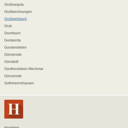
Großvargula
Großwechsungen
Großwelsbach
Grub
Grumbach
Gumperda
Gundersleben
Günserode
Günstedt
Günthersleben-Wechmar
Günzerode
Guthmannshausen
Haarberg