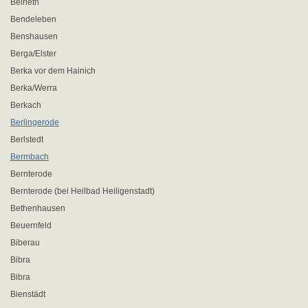
Belrieth
Bendeleben
Benshausen
Berga/Elster
Berka vor dem Hainich
Berka/Werra
Berkach
Berlingerode
Berlstedt
Bermbach
Bernterode
Bernterode (bei Heilbad Heiligenstadt)
Bethenhausen
Beuernfeld
Biberau
Bibra
Bibra
Bienstädt