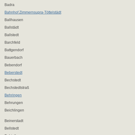
Badra
Bahnhof Zimmernsupra-Töttelstädt
Ballhausen
Ballstädt
Ballstedt
Barchfeld
Battgendorf
Bauerbach
Bebendorf
Beberstedt
Bechstedt
Bechstedtstraß
Behringen
Behrungen
Beichlingen
Beinerstadt
Bellstedt