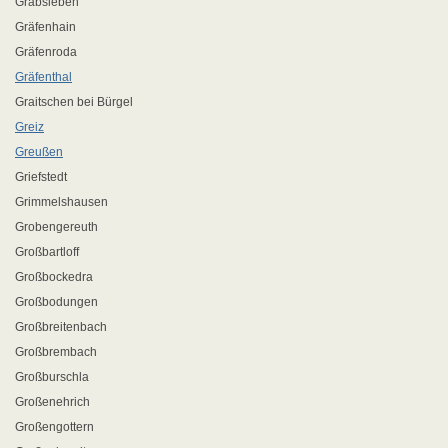
Grabsleben
Gräfenhain
Gräfenroda
Gräfenthal
Graitschen bei Bürgel
Greiz
Greußen
Griefstedt
Grimmelshausen
Grobengereuth
Großbartloff
Großbockedra
Großbodungen
Großbreitenbach
Großbrembach
Großburschla
Großenehrich
Großengottern