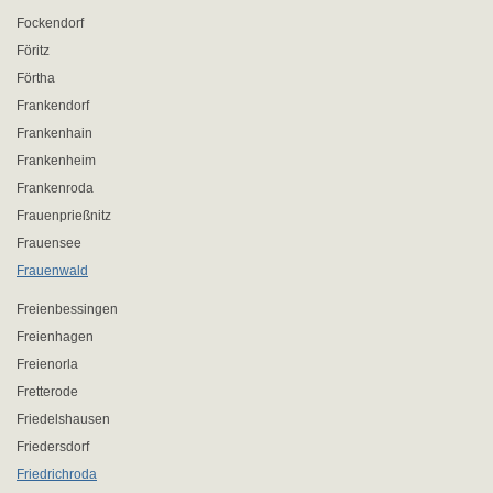
Fockendorf
Föritz
Förtha
Frankendorf
Frankenhain
Frankenheim
Frankenroda
Frauenprießnitz
Frauensee
Frauenwald
Freienbessingen
Freienhagen
Freienorla
Fretterode
Friedelshausen
Friedersdorf
Friedrichroda