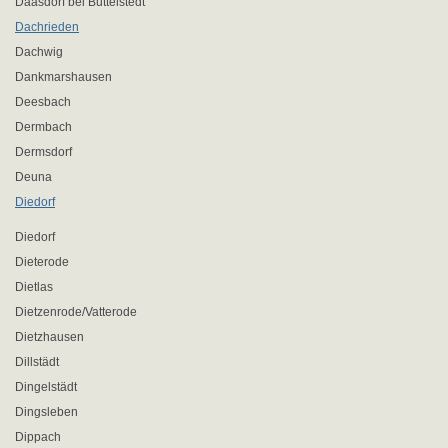
Daasdorf bei Buttelstedt
Dachrieden
Dachwig
Dankmarshausen
Deesbach
Dermbach
Dermsdorf
Deuna
Diedorf
Diedorf
Dieterode
Dietlas
Dietzenrode/Vatterode
Dietzhausen
Dillstädt
Dingelstädt
Dingsleben
Dippach