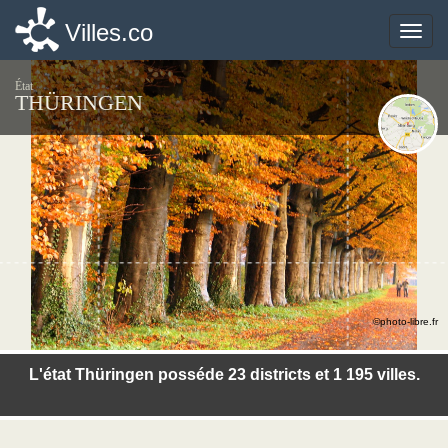
Villes.co
Villes.co
Toggle
Toggle
naviga
naviga
État
THÜRINGEN
©photo-libre.fr
L'état Thüringen posséde 23 districts et 1 195 villes.