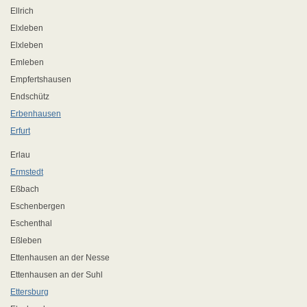
Ellrich
Elxleben
Elxleben
Emleben
Empfertshausen
Endschütz
Erbenhausen
Erfurt
Erlau
Ermstedt
Eßbach
Eschenbergen
Eschenthal
Eßleben
Ettenhausen an der Nesse
Ettenhausen an der Suhl
Ettersburg