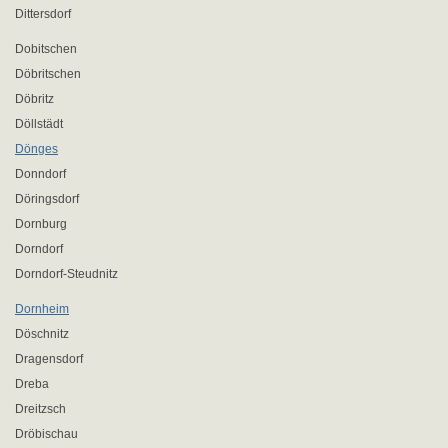
Dittersdorf
Dobitschen
Döbritschen
Döbritz
Döllstädt
Dönges
Donndorf
Döringsdorf
Dornburg
Dorndorf
Dorndorf-Steudnitz
Dornheim
Döschnitz
Dragensdorf
Dreba
Dreitzsch
Dröbischau