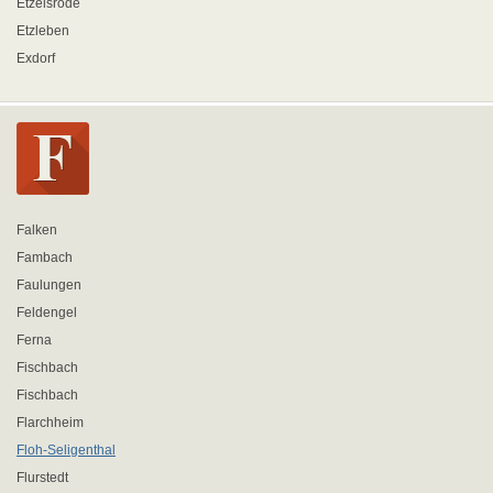
Etzelsrode
Etzleben
Exdorf
Falken
Fambach
Faulungen
Feldengel
Ferna
Fischbach
Fischbach
Flarchheim
Floh-Seligenthal
Flurstedt