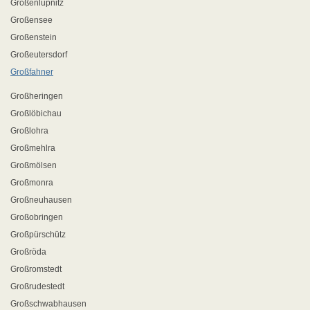
Großenlupnitz
Großensee
Großenstein
Großeutersdorf
Großfahner
Großheringen
Großlöbichau
Großlohra
Großmehlra
Großmölsen
Großmonra
Großneuhausen
Großobringen
Großpürschütz
Großröda
Großromstedt
Großrudestedt
Großschwabhausen