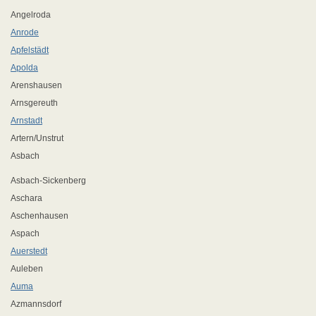
Angelroda
Anrode
Apfelstädt
Apolda
Arenshausen
Arnsgereuth
Arnstadt
Artern/Unstrut
Asbach
Asbach-Sickenberg
Aschara
Aschenhausen
Aspach
Auerstedt
Auleben
Auma
Azmannsdorf