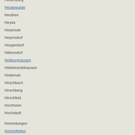
Hetschburg
Heukewalde
Heuthen
Heyda
Heyerode
Heyersdorf
Heygendorf
Hilbersdorf
Hildburghausen
Hildebrandshausen
Hinternah
Hirschbach
Hirschberg
Hirschfeld
Hochheim
Hochstedt
Hohenbergen
Hohenfelden