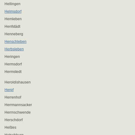
Hellingen
Helmsdorf
Hemleben
Henfstädt
Henneberg
Henschleben
Herbsleben
Heringen
Hermsdorf
Hermstedt
Heroldishausen
Herpf
Herrenhof
Herrmannsacker
Herrnschwende
Herschdorf
Heßles