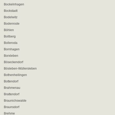
Bockelnhagen
Bockstadt
Bodelwitz
Bodenrode
Böhlen
Bollberg
Bolleroda
Bornhagen
Borxleben
Böseckendorf
Bösleben-Wüllersleben
Bothenheilingen
Bottendorf
Brahmenau
Brattendorf
Braunichswalde
Braunsdorf
Brehme