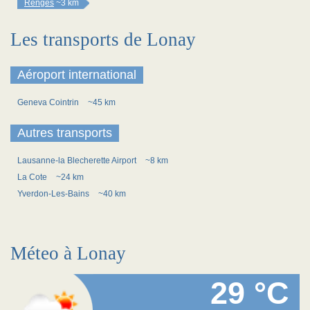
Renges
~3 km
Les transports de Lonay
Aéroport international
Geneva Cointrin
~45 km
Autres transports
Lausanne-la Blecherette Airport
~8 km
La Cote
~24 km
Yverdon-Les-Bains
~40 km
Méteo à Lonay
29 °C