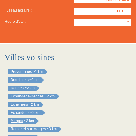
Fuseau horaire :
UTC+1
Heure d'été :
Y
Villes voisines
Préverenges
~1 km
Bremblens
~2 km
Denges
~2 km
Echandens-Denges
~2 km
Echichens
~2 km
Echandens
~2 km
Morges
~2 km
Romanel-sur-Morges
~3 km