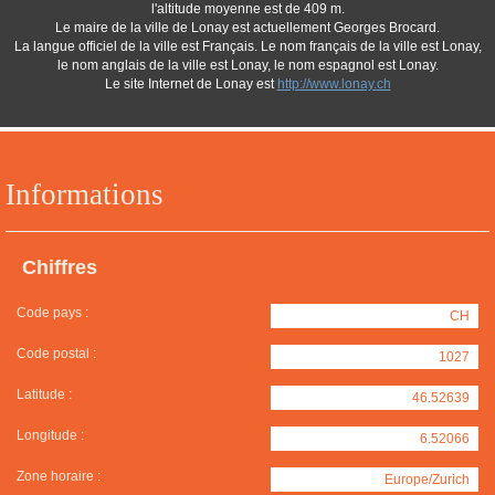
l'altitude moyenne est de 409 m.
Le maire de la ville de Lonay est actuellement Georges Brocard.
La langue officiel de la ville est Français. Le nom français de la ville est Lonay,
le nom anglais de la ville est Lonay, le nom espagnol est Lonay.
Le site Internet de Lonay est
http://www.lonay.ch
Informations
Chiffres
Code pays :
CH
Code postal :
1027
Latitude :
46.52639
Longitude :
6.52066
Zone horaire :
Europe/Zurich