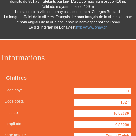
densité de 551,75 habitants par km². L'altitude maximum est de 416 m,
l'altitude moyenne est de 409 m.
Le maire de la ville de Lonay est actuellement Georges Brocard.
La langue officiel de la ville est Français. Le nom français de la ville est Lonay,
le nom anglais de la ville est Lonay, le nom espagnol est Lonay.
Le site Internet de Lonay est
http://www.lonay.ch
Informations
Chiffres
Code pays :
CH
Code postal :
1027
Latitude :
46.52639
Longitude :
6.52066
Zone horaire :
Europe/Zurich