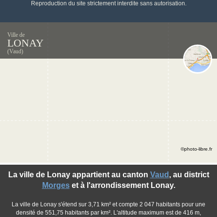
Reproduction du site strictement interdite sans autorisation.
Ville de
LONAY
(Vaud)
©photo-libre.fr
La ville de Lonay appartient au canton
Vaud
, au district
Morges
et à l'arrondissement Lonay.
La ville de Lonay s'étend sur 3,71 km² et compte 2 047 habitants pour une
densité de 551,75 habitants par km². L'altitude maximum est de 416 m,