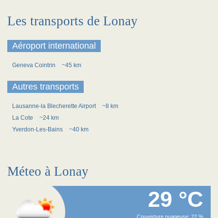
Les transports de Lonay
Aéroport international
Geneva Cointrin
~45 km
Autres transports
Lausanne-la Blecherette Airport
~8 km
La Cote
~24 km
Yverdon-Les-Bains
~40 km
Méteo à Lonay
29 °C
Couverture nuageuse: 22 %