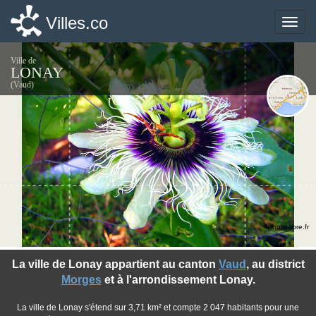
Villes.co
Villes.co
Toggle
Toggle
naviga
naviga
Ville de
LONAY
(Vaud)
©photo-libre.fr
La ville de Lonay appartient au canton
Vaud
, au district
Morges
et à l'arrondissement Lonay.
La ville de Lonay s'étend sur 3,71 km² et compte 2 047 habitants pour une