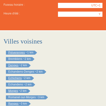
Fuseau horaire :
UTC+1
Heure d'été :
Y
Villes voisines
Préverenges
~1 km
Bremblens
~2 km
Denges
~2 km
Echandens-Denges
~2 km
Echichens
~2 km
Echandens
~2 km
Morges
~2 km
Romanel-sur-Morges
~3 km
Renges
~3 km