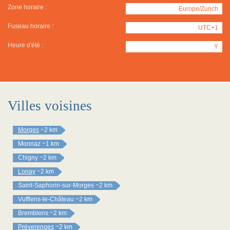
Zone horaire :
Europe/Zurich
Fuseau horaire :
UTC+1
Heure d'été :
Y
Villes voisines
Morges
~2 km
Monnaz
~1 km
Chigny
~2 km
Lonay
~2 km
Saint-Saphorin-sur-Morges
~2 km
Vufflens-le-Château
~2 km
Bremblens
~2 km
Préverenges
~2 km