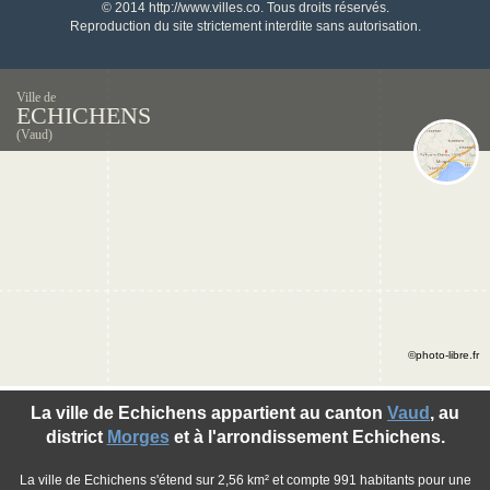
© 2014 http://www.villes.co. Tous droits réservés.
Reproduction du site strictement interdite sans autorisation.
Ville de
ECHICHENS
(Vaud)
©photo-libre.fr
La ville de Echichens appartient au canton
Vaud
, au
district
Morges
et à l'arrondissement Echichens.
La ville de Echichens s'étend sur 2,56 km² et compte 991 habitants pour une