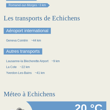
Romanel-sur-Morges
~3 km
Les transports de Echichens
Aéroport international
Geneva Cointrin
~44 km
Autres transports
Lausanne-la Blecherette Airport
~9 km
La Cote
~22 km
Yverdon-Les-Bains
~41 km
Méteo à Echichens
20 °C