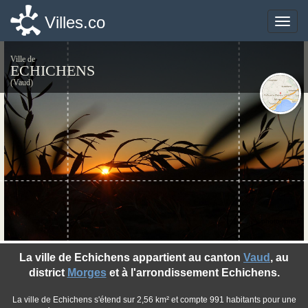
Villes.co
Villes.co
Toggle
Toggle
naviga
naviga
Ville de
ECHICHENS
(Vaud)
©photo-libre.fr
La ville de Echichens appartient au canton
Vaud
, au
district
Morges
et à l'arrondissement Echichens.
La ville de Echichens s'étend sur 2,56 km² et compte 991 habitants pour une