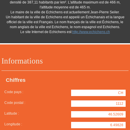
densité de 387,11 habitants par km². L'altitude maximum est de 466 m,
l'altitude moyenne est de 465 m.
Le maire de la ville de Echichens est actuellement Jean-Pierre Seiler.
Un habitant de la ville de Echichens est appelé un Échichanais et la langue
officiel de la ville est Français. Le nom français de la ville est Échichens, le
nom anglais de la ville est Echichens, le nom espagnol est Echichens.
Le site Internet de Echichens est
http://www.echichens.ch
Informations
Chiffres
Code pays :
CH
Code postal :
1112
Latitude :
46.52609
Longitude :
6.49828