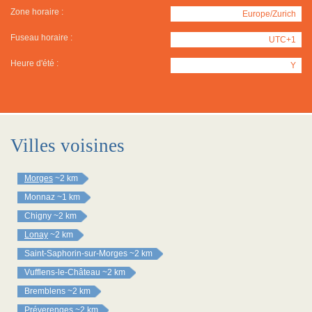
Zone horaire :
Europe/Zurich
Fuseau horaire :
UTC+1
Heure d'été :
Y
Villes voisines
Morges
~2 km
Monnaz
~1 km
Chigny
~2 km
Lonay
~2 km
Saint-Saphorin-sur-Morges
~2 km
Vufflens-le-Château
~2 km
Bremblens
~2 km
Préverenges
~2 km