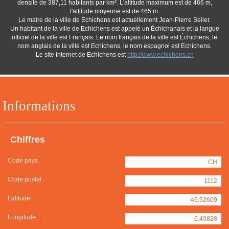
densité de 387,11 habitants par km². L'altitude maximum est de 466 m,
l'altitude moyenne est de 465 m.
Le maire de la ville de Echichens est actuellement Jean-Pierre Seiler.
Un habitant de la ville de Echichens est appelé un Échichanais et la langue
officiel de la ville est Français. Le nom français de la ville est Échichens, le
nom anglais de la ville est Echichens, le nom espagnol est Echichens.
Le site Internet de Echichens est
http://www.echichens.ch
Informations
Chiffres
Code pays :
CH
Code postal :
1112
Latitude :
46.52609
Longitude :
6.49828