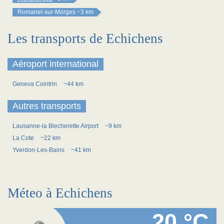
Romanel-sur-Morges
~3 km
Les transports de Echichens
Aéroport international
Geneva Cointrin
~44 km
Autres transports
Lausanne-la Blecherette Airport
~9 km
La Cote
~22 km
Yverdon-Les-Bains
~41 km
Méteo à Echichens
20 °C