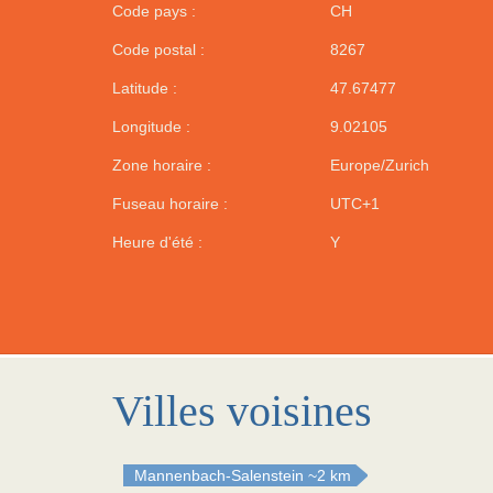
Code pays :
CH
Code postal :
8267
Latitude :
47.67477
Longitude :
9.02105
Zone horaire :
Europe/Zurich
Fuseau horaire :
UTC+1
Heure d'été :
Y
Villes voisines
Mannenbach-Salenstein
~2 km