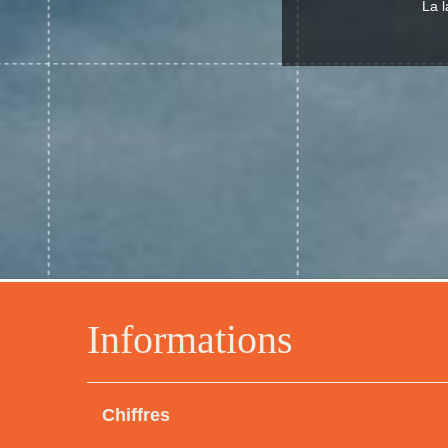
La l
Informations
Chiffres