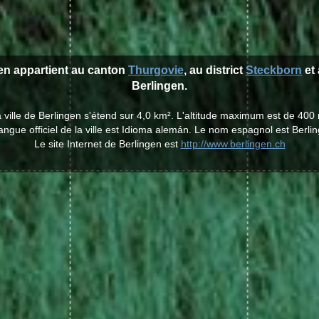
gen appartient au canton
Thurgovie
, au district
Steckborn
et 
Berlingen.
 ville de Berlingen s'étend sur 4,0 km². L'altitude maximum est de 400
angue officiel de la ville est Idioma alemán. Le nom espagnol est Berli
Le site Internet de Berlingen est
http://www.berlingen.ch