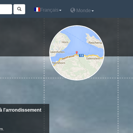
Français
Français
Monde
Monde
à l'arrondissement
 m.