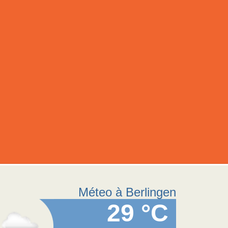
Méteo à Berlingen
29 °C