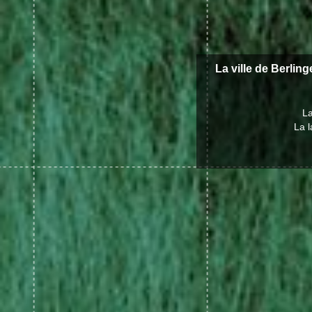
La ville de Berlin
La
La l