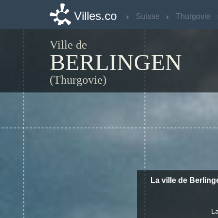
Villes.co
Villes.co
Suisse
Suisse
Thurgovie
Thurgovie
Ville de
BERLINGEN
(Thurgovie)
La ville de Berlin
La