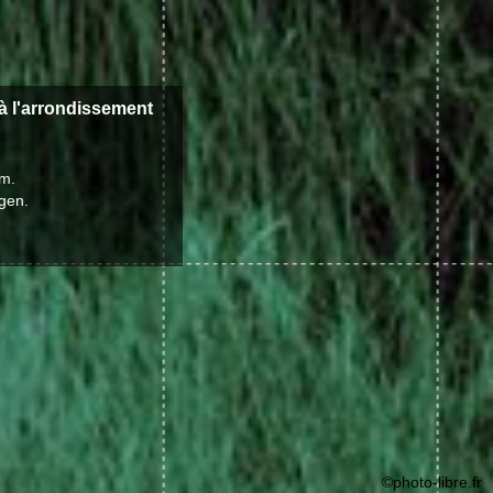
à l'arrondissement
 m.
ngen.
©photo-libre.fr