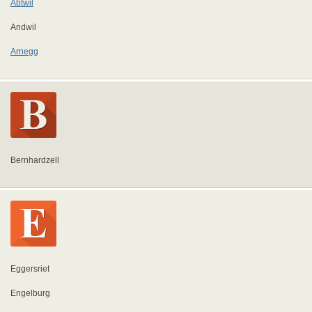
Abtwil
Andwil
Arnegg
Bernhardzell
Eggersriet
Engelburg