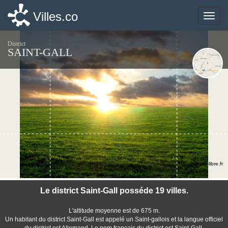
Villes.co
Villes.co
Toggle
Toggle
naviga
naviga
District
SAINT-GALL
©photo-libre.fr
Le district Saint-Gall posséde 19 villes.
L'altitude moyenne est de 675 m.
Un habitant du district Saint-Gall est appelé un Saint-gallois et la langue officiel