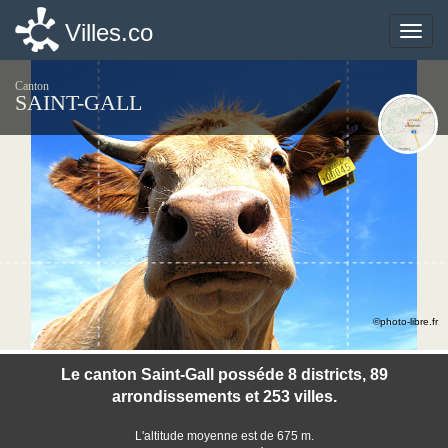
Villes.co
Villes.co
Toggle
Toggle
naviga
naviga
Canton
SAINT-GALL
©photo-libre.fr
Le canton Saint-Gall posséde 8 districts, 89
arrondissements et 253 villes.
L'altitude moyenne est de 675 m.