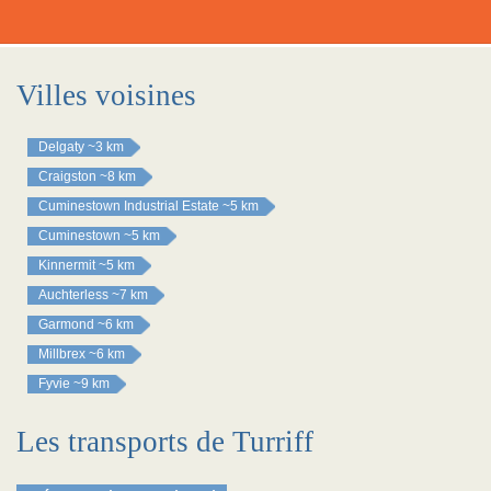
Villes voisines
Delgaty
~3 km
Craigston
~8 km
Cuminestown Industrial Estate
~5 km
Cuminestown
~5 km
Kinnermit
~5 km
Auchterless
~7 km
Garmond
~6 km
Millbrex
~6 km
Fyvie
~9 km
Les transports de Turriff