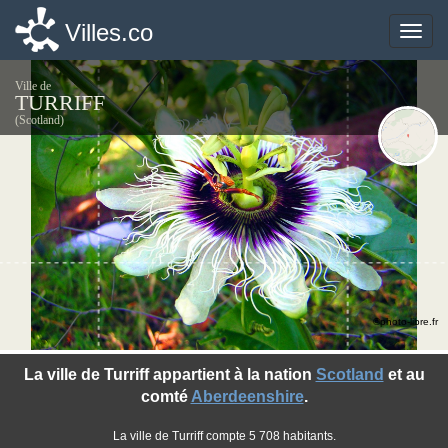
Villes.co
Villes.co
Toggle
Toggle
naviga
naviga
Ville de
TURRIFF
(Scotland)
©photo-libre.fr
La ville de Turriff appartient à la nation
Scotland
et au
comté
Aberdeenshire
.
La ville de Turriff compte 5 708 habitants.