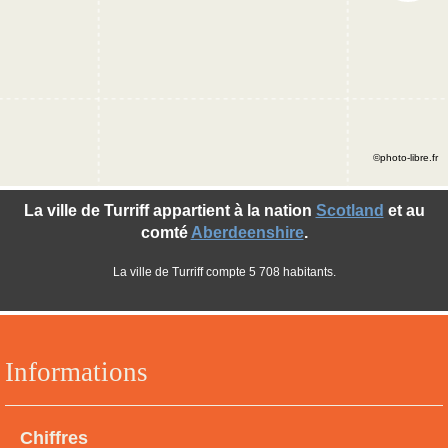
©photo-libre.fr
La ville de Turriff appartient à la nation
Scotland
et au
comté
Aberdeenshire
.
La ville de Turriff compte 5 708 habitants.
Informations
Chiffres