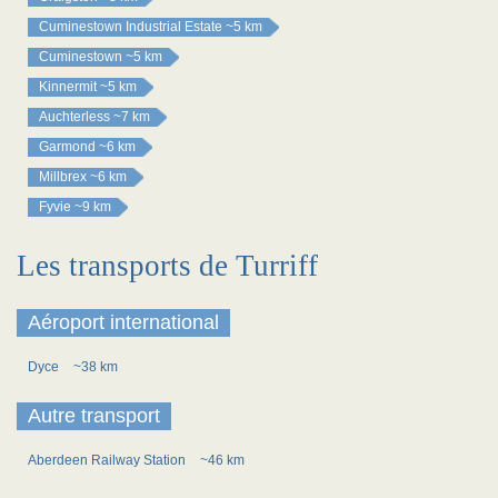
Cuminestown Industrial Estate
~5 km
Cuminestown
~5 km
Kinnermit
~5 km
Auchterless
~7 km
Garmond
~6 km
Millbrex
~6 km
Fyvie
~9 km
Les transports de Turriff
Aéroport international
Dyce
~38 km
Autre transport
Aberdeen Railway Station
~46 km