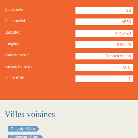
Code pays :
GB
Code postal :
AB53
Latitude :
57.52428
Longitude :
-2.39599
Zone horaire :
Europe/London
Fuseau horaire :
UTC
Heure d'été :
Y
Villes voisines
Delgaty
~3 km
Craigston
~8 km