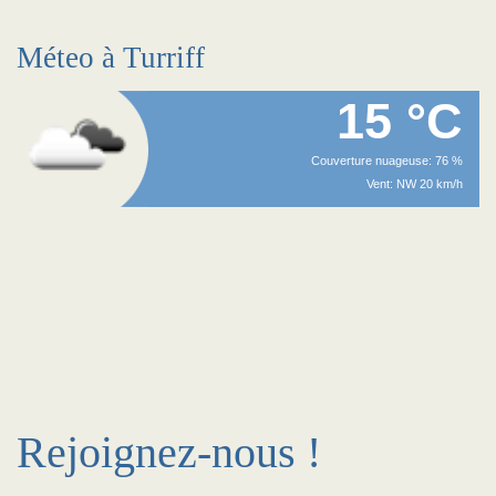
Méteo à Turriff
15 °C
Couverture nuageuse: 76 %
Vent: NW 20 km/h
Rejoignez-nous !