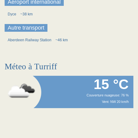
Aéroport international
Dyce
~38 km
Autre transport
Aberdeen Railway Station
~46 km
Méteo à Turriff
15 °C
Couverture nuageuse: 76 %
Vent: NW 20 km/h