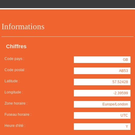
Informations
Chiffres
Code pays :
GB
Code postal :
AB53
Latitude :
57.52428
Longitude :
-2.39599
Zone horaire :
Europe/London
Fuseau horaire :
UTC
Heure d'été :
Y