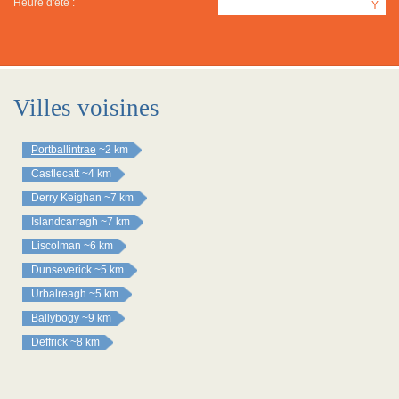
Heure d'été :
Y
Villes voisines
Portballintrae
~2 km
Castlecatt
~4 km
Derry Keighan
~7 km
Islandcarragh
~7 km
Liscolman
~6 km
Dunseverick
~5 km
Urbalreagh
~5 km
Ballybogy
~9 km
Deffrick
~8 km