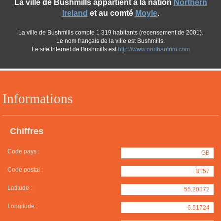
La ville de Bushmills appartient à la nation
Northern
Ireland
et au comté
Moyle
.
La ville de Bushmills compte 1 319 habitants (recensement de 2001).
Le nom français de la ville est Bushmills.
Le site Internet de Bushmills est
http://www.northantrim.com
Informations
Chiffres
Code pays :
GB
Code postal :
BT57
Latitude :
55.20372
Longitude :
-6.51724