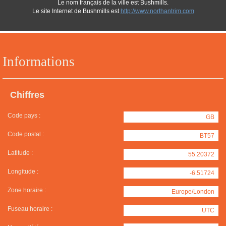
Le nom français de la ville est Bushmills.
Le site Internet de Bushmills est
http://www.northantrim.com
Informations
Chiffres
Code pays :
GB
Code postal :
BT57
Latitude :
55.20372
Longitude :
-6.51724
Zone horaire :
Europe/London
Fuseau horaire :
UTC