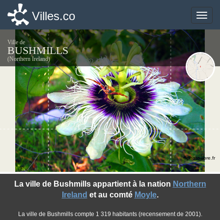
Villes.co
Villes.co
Toggle
Toggle
naviga
naviga
Ville de
BUSHMILLS
(Northern Ireland)
©photo-libre.fr
La ville de Bushmills appartient à la nation
Northern
Ireland
et au comté
Moyle
.
La ville de Bushmills compte 1 319 habitants (recensement de 2001).