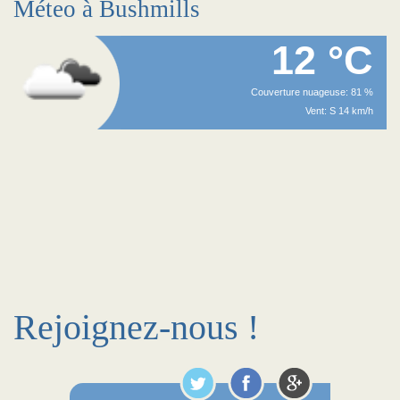
Méteo à Bushmills
12 °C
Couverture nuageuse: 81 %
Vent: S 14 km/h
Rejoignez-nous !