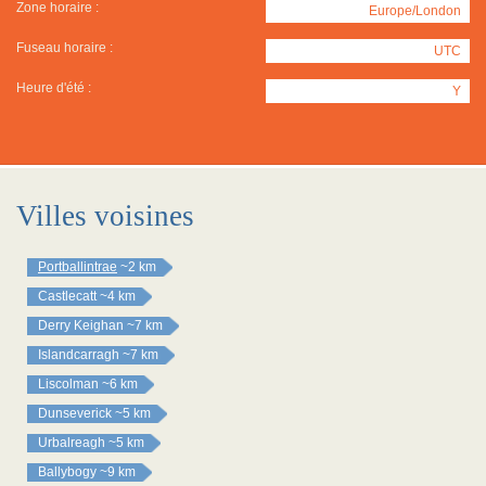
Zone horaire :
Europe/London
Fuseau horaire :
UTC
Heure d'été :
Y
Villes voisines
Portballintrae
~2 km
Castlecatt
~4 km
Derry Keighan
~7 km
Islandcarragh
~7 km
Liscolman
~6 km
Dunseverick
~5 km
Urbalreagh
~5 km
Ballybogy
~9 km