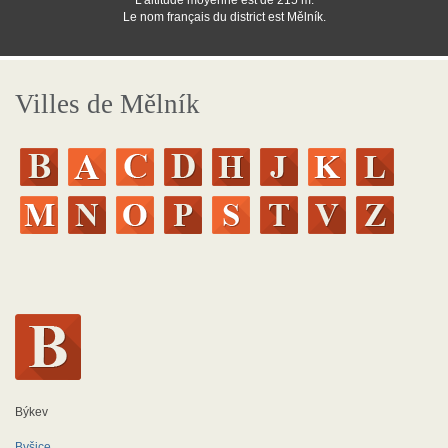
L'altitude moyenne est de 215 m.
Le nom français du district est Mělník.
Villes de Mělník
Býkev
Byšice