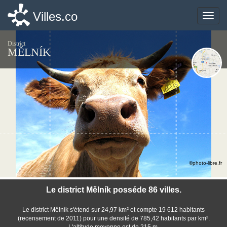
Villes.co
Villes.co
Toggle
Toggle
naviga
naviga
District
MĚLNÍK
©photo-libre.fr
Le district Mělník posséde 86 villes.
Le district Mělník s'étend sur 24,97 km² et compte 19 612 habitants
(recensement de 2011) pour une densité de 785,42 habitants par km².