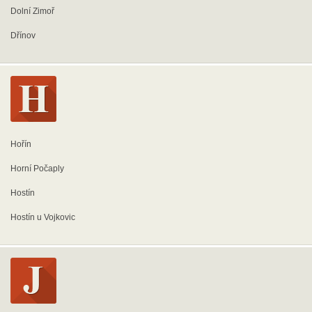
Dolní Zimoř
Dřínov
Hořín
Horní Počaply
Hostín
Hostín u Vojkovic