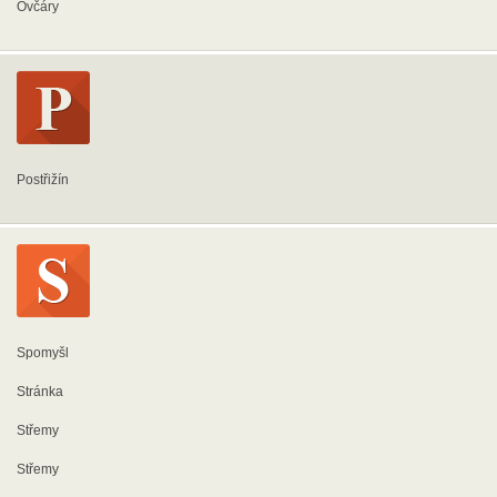
Ovčáry
Postřižín
Spomyšl
Stránka
Střemy
Střemy