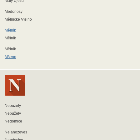
Malý Újezd
Medonosy
Mělnické Vtelno
Mělník
Mělník
Mělník
Mšeno
Nebužely
Nebužely
Nedomice
Nelahozeves