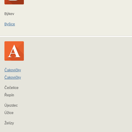
Býkev
Byšice
Čakovičky
Čakovičky
Čečelice
Řepín
Újezdec
Úžice
Želízy