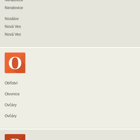
Neratovice
Neratovice
Nosálov
Nová Ves
Nová Ves
Obříství
Olovnice
Ovčáry
Ovčáry