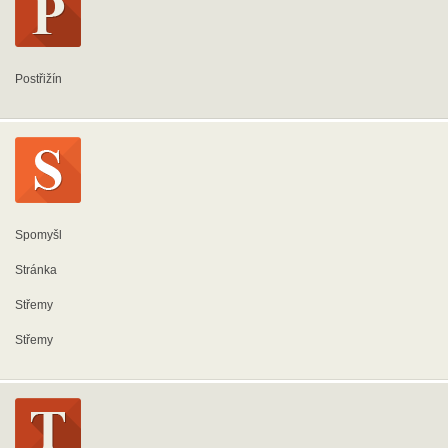
Postřižín
Spomyšl
Stránka
Střemy
Střemy