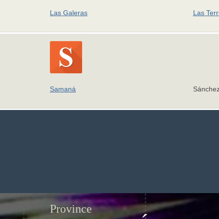
Las Galeras
Las Ter
Samaná
Sánche
Province