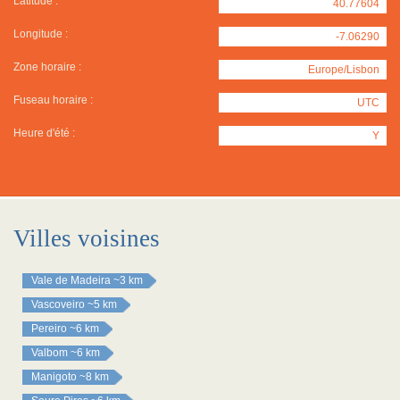
Latitude :
40.77604
Longitude :
-7.06290
Zone horaire :
Europe/Lisbon
Fuseau horaire :
UTC
Heure d'été :
Y
Villes voisines
Vale de Madeira
~3 km
Vascoveiro
~5 km
Pereiro
~6 km
Valbom
~6 km
Manigoto
~8 km