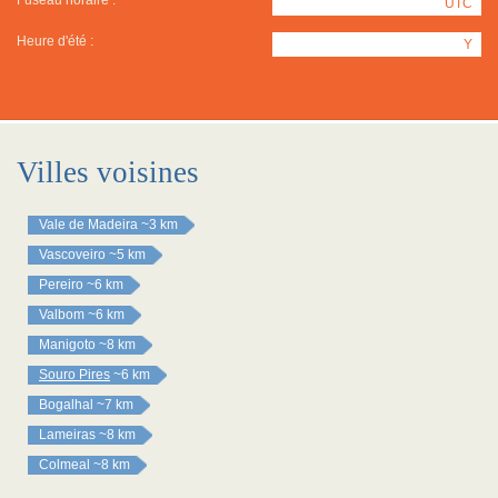
Fuseau horaire :
UTC
Heure d'été :
Y
Villes voisines
Vale de Madeira
~3 km
Vascoveiro
~5 km
Pereiro
~6 km
Valbom
~6 km
Manigoto
~8 km
Souro Pires
~6 km
Bogalhal
~7 km
Lameiras
~8 km
Colmeal
~8 km