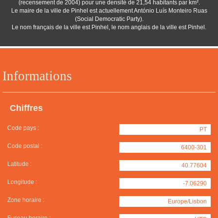
(recensement de 2004) pour une densité de 21,54 habitants par km².
Le maire de la ville de Pinhel est actuellement António Luís Monteiro Ruas
(Social Democratic Party).
Le nom français de la ville est Pinhel, le nom anglais de la ville est Pinhel.
Informations
Chiffres
Code pays :
PT
Code postal :
6400-301
Latitude :
40.77604
Longitude :
-7.06290
Zone horaire :
Europe/Lisbon