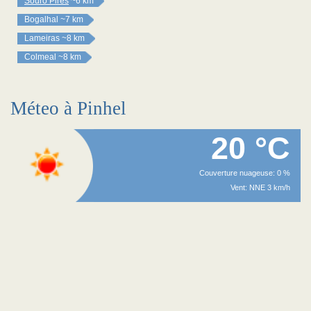
Souro Pires
~6 km
Bogalhal
~7 km
Lameiras
~8 km
Colmeal
~8 km
Méteo à Pinhel
20 °C
Couverture nuageuse: 0 %
Vent: NNE 3 km/h