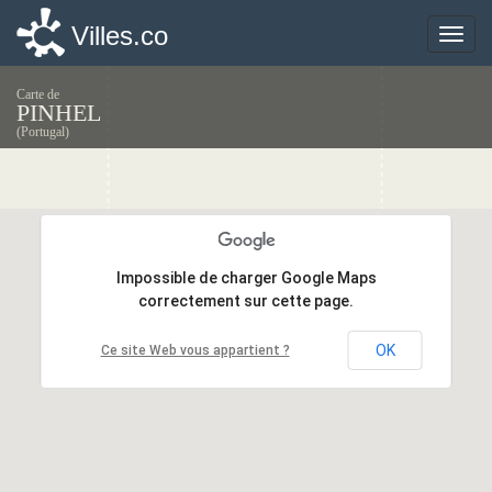
Villes.co
Villes.co
Toggle
Toggle
naviga
naviga
Carte de
PINHEL
(Portugal)
Impossible de charger Google Maps
Impossible de charger Google Maps
correctement sur cette page.
correctement sur cette page.
OK
OK
Ce site Web vous appartient ?
Ce site Web vous appartient ?