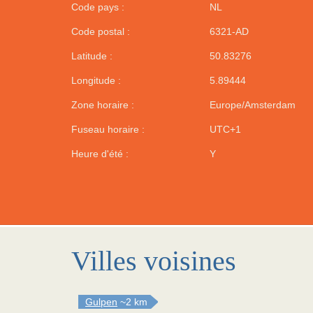
Code pays :
NL
Code postal :
6321-AD
Latitude :
50.83276
Longitude :
5.89444
Zone horaire :
Europe/Amsterdam
Fuseau horaire :
UTC+1
Heure d'été :
Y
Villes voisines
Gulpen
~2 km