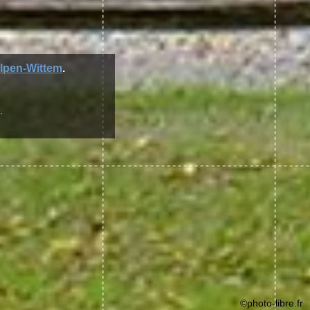
lpen-Wittem
.
.
©photo-libre.fr