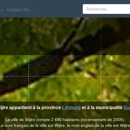
Gulpen-Wittem
Gulpen-Wittem
ijlre appartient à la province
Limburg
et à la municipalité
Gu
La ville de Wijlre compte 2 690 habitants (recensement de 2006).
Le nom français de la ville est Wijlre, le nom anglais de la ville est Wijlre