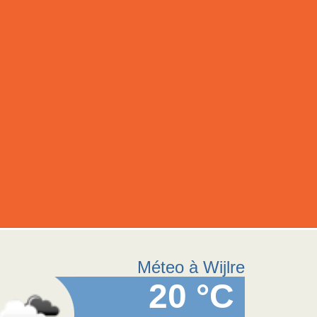
Méteo à Wijlre
20 °C