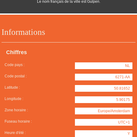
Le nom français de la ville est Gulpen.
Informations
Chiffres
Code pays :
NL
Code postal :
6271-AA
Latitude :
50.81652
Longitude :
5.90175
Zone horaire :
Europe/Amsterdam
Fuseau horaire :
UTC+1
Heure d'été :
Y