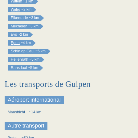
Wittem
~1 km
Wijlre
~2 km
Elkenrade
~3 km
Mechelen
~3 km
Eys
~2 km
Epen
~4 km
Schin op Geul
~5 km
Heijenrath
~5 km
Ransdaal
~5 km
Les transports de Gulpen
Aéroport international
Maastricht
~14 km
Autre transport