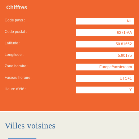
Chiffres
Code pays :
NL
Code postal :
6271-AA
Latitude :
50.81652
Longitude :
5.90175
Zone horaire :
Europe/Amsterdam
Fuseau horaire :
UTC+1
Heure d'été :
Y
Villes voisines