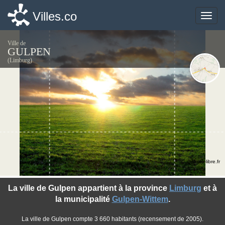
Villes.co
Villes.co
Toggle
Toggle
naviga
naviga
Ville de
GULPEN
(Limburg)
©photo-libre.fr
La ville de Gulpen appartient à la province
Limburg
et à
la municipalité
Gulpen-Wittem
.
La ville de Gulpen compte 3 660 habitants (recensement de 2005).