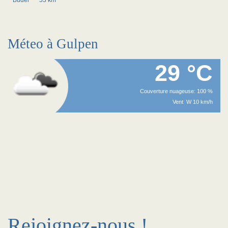
Budel
~53 km
Méteo à Gulpen
29 °C
Couverture nuageuse: 100 %
Vent: W 10 km/h
Rejoignez-nous !