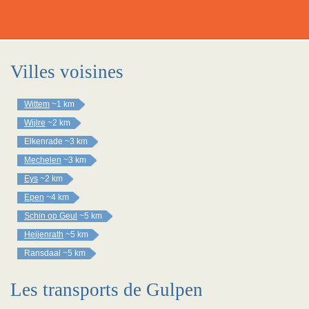
Villes voisines
Wittem
~1 km
Wijlre
~2 km
Elkenrade
~3 km
Mechelen
~3 km
Eys
~2 km
Epen
~4 km
Schin op Geul
~5 km
Heijenrath
~5 km
Ransdaal
~5 km
Les transports de Gulpen