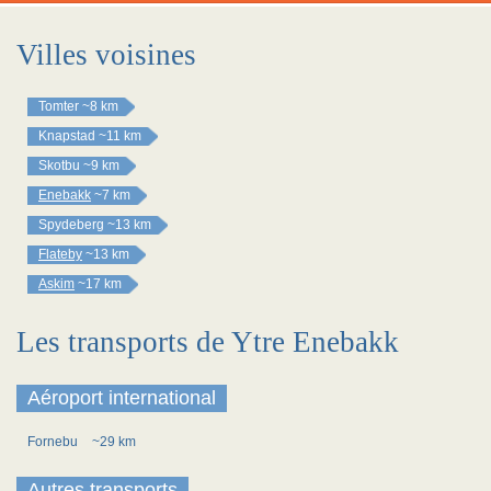
Villes voisines
Tomter
~8 km
Knapstad
~11 km
Skotbu
~9 km
Enebakk
~7 km
Spydeberg
~13 km
Flateby
~13 km
Askim
~17 km
Les transports de Ytre Enebakk
Aéroport international
Fornebu
~29 km
Autres transports