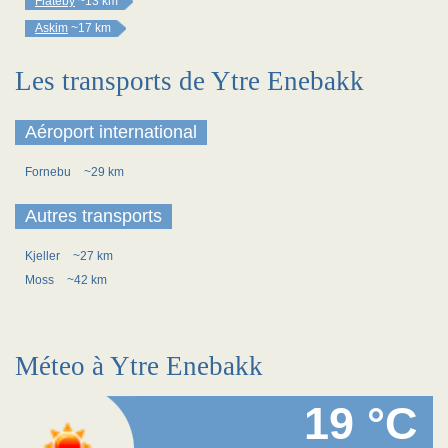
Flateby
~13 km
Askim
~17 km
Les transports de Ytre Enebakk
Aéroport international
Fornebu
~29 km
Autres transports
Kjeller
~27 km
Moss
~42 km
Méteo à Ytre Enebakk
19 °C