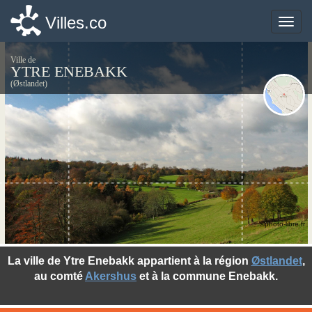
Villes.co
Villes.co
Toggle
Toggle
naviga
naviga
Ville de
YTRE ENEBAKK
(Østlandet)
©photo-libre.fr
La ville de Ytre Enebakk appartient à la région
Østlandet
,
au comté
Akershus
et à la commune Enebakk.