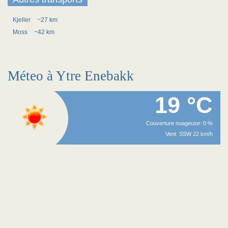
Kjeller
~27 km
Moss
~42 km
Méteo à Ytre Enebakk
19 °C
Couverture nuageuse: 0 %
Vent: SSW 22 km/h