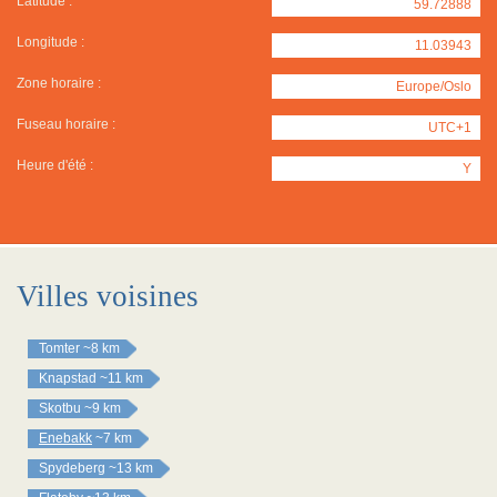
Latitude :
59.72888
Longitude :
11.03943
Zone horaire :
Europe/Oslo
Fuseau horaire :
UTC+1
Heure d'été :
Y
Villes voisines
Tomter
~8 km
Knapstad
~11 km
Skotbu
~9 km
Enebakk
~7 km
Spydeberg
~13 km