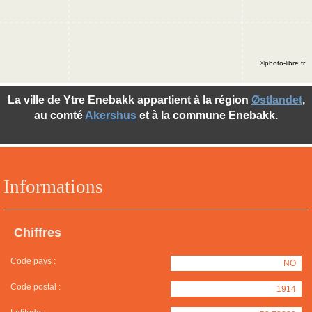
©photo-libre.fr
La ville de Ytre Enebakk appartient à la région
Østlandet
,
au comté
Akershus
et à la commune Enebakk.
Informations
Chiffres
Code pays :
NO
Code postal :
1914