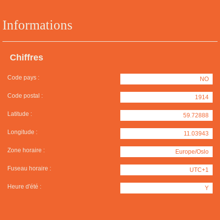
Informations
Chiffres
Code pays :
NO
Code postal :
1914
Latitude :
59.72888
Longitude :
11.03943
Zone horaire :
Europe/Oslo
Fuseau horaire :
UTC+1
Heure d'été :
Y