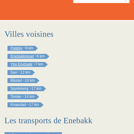
Villes voisines
Flateby
~8 km
Enebakkneset
~6 km
Ytre Enebakk
~7 km
Gan
~12 km
Båstad
~10 km
Spydeberg
~17 km
Tomter
~14 km
Knapstad
~17 km
Les transports de Enebakk