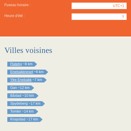
Fuseau horaire :
UTC+1
Heure d'été :
Y
Villes voisines
Flateby
~8 km
Enebakkneset
~6 km
Ytre Enebakk
~7 km
Gan
~12 km
Båstad
~10 km
Spydeberg
~17 km
Tomter
~14 km
Knapstad
~17 km