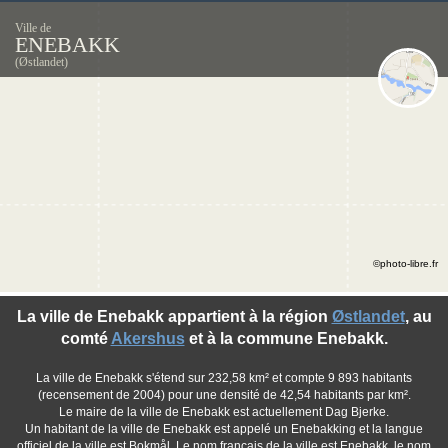
Ville de
ENEBAKK
(Østlandet)
©photo-libre.fr
La ville de Enebakk appartient à la région
Østlandet
, au
comté
Akershus
et à la commune Enebakk.
La ville de Enebakk s'étend sur 232,58 km² et compte 9 893 habitants
(recensement de 2004) pour une densité de 42,54 habitants par km².
Le maire de la ville de Enebakk est actuellement Dag Bjerke.
Un habitant de la ville de Enebakk est appelé un Enebakking et la langue
officiel de la ville est Bokmål. Le nom français de la ville est Enebakk, le nom