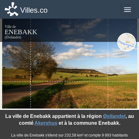
Villes.co
Villes.co
Toggle
Toggle
naviga
naviga
Ville de
ENEBAKK
(Østlandet)
©photo-libre.fr
La ville de Enebakk appartient à la région
Østlandet
, au
comté
Akershus
et à la commune Enebakk.
La ville de Enebakk s'étend sur 232,58 km² et compte 9 893 habitants