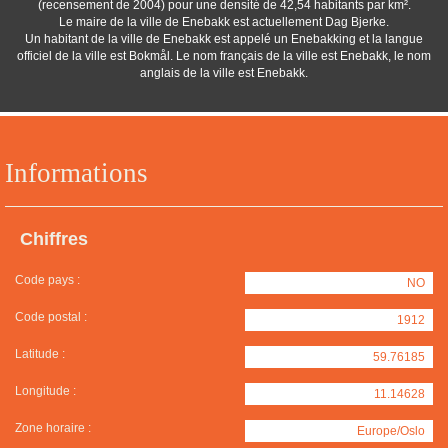
(recensement de 2004) pour une densité de 42,54 habitants par km².
Le maire de la ville de Enebakk est actuellement Dag Bjerke.
Un habitant de la ville de Enebakk est appelé un Enebakking et la langue
officiel de la ville est Bokmål. Le nom français de la ville est Enebakk, le nom
anglais de la ville est Enebakk.
Informations
Chiffres
Code pays :
NO
Code postal :
1912
Latitude :
59.76185
Longitude :
11.14628
Zone horaire :
Europe/Oslo