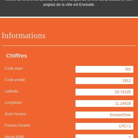
anglais de la ville est Enebakk.
Informations
Chiffres
Code pays :
NO
Code postal :
1912
Latitude :
59.76185
Longitude :
11.14628
Zone horaire :
Europe/Oslo
Fuseau horaire :
UTC+1
Heure d'été :
Y