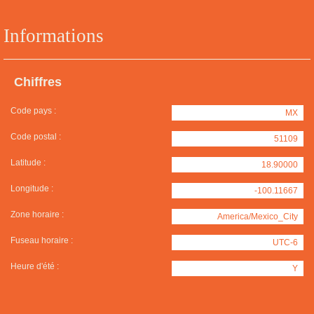
Informations
Chiffres
Code pays :
MX
Code postal :
51109
Latitude :
18.90000
Longitude :
-100.11667
Zone horaire :
America/Mexico_City
Fuseau horaire :
UTC-6
Heure d'été :
Y