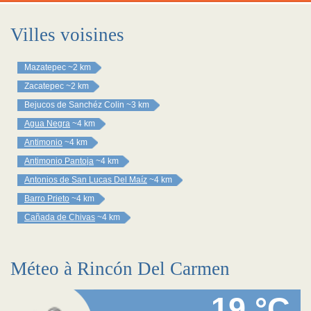
Villes voisines
Mazatepec
~2 km
Zacatepec
~2 km
Bejucos de Sanchéz Colin
~3 km
Agua Negra
~4 km
Antimonio
~4 km
Antimonio Pantoja
~4 km
Antonios de San Lucas Del Maíz
~4 km
Barro Prieto
~4 km
Cañada de Chivas
~4 km
Méteo à Rincón Del Carmen
19 °C