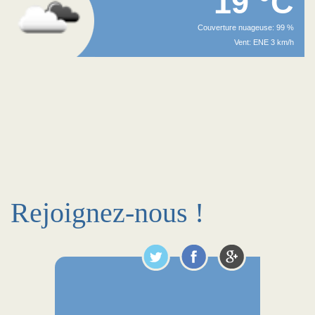
19 °C
Couverture nuageuse: 99 %
Vent: ENE 3 km/h
Rejoignez-nous !