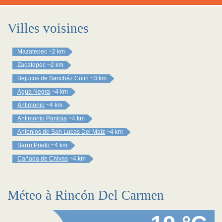
Villes voisines
Mazatepec
~2 km
Zacatepec
~2 km
Bejucos de Sanchéz Colin
~3 km
Agua Negra
~4 km
Antimonio
~4 km
Antimonio Pantoja
~4 km
Antonios de San Lucas Del Maíz
~4 km
Barro Prieto
~4 km
Cañada de Chivas
~4 km
Méteo à Rincón Del Carmen