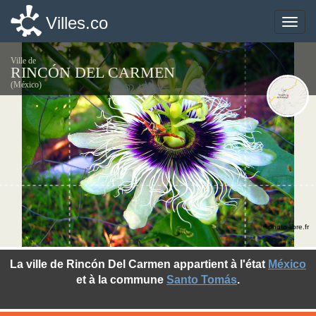
Villes.co
Villes.co
Toggle
Toggle
naviga
naviga
Ville de
RINCÓN DEL CARMEN
(México)
©photo-libre.fr
La ville de Rincón Del Carmen appartient à l'état
México
et à la commune
Santo Tomás
.