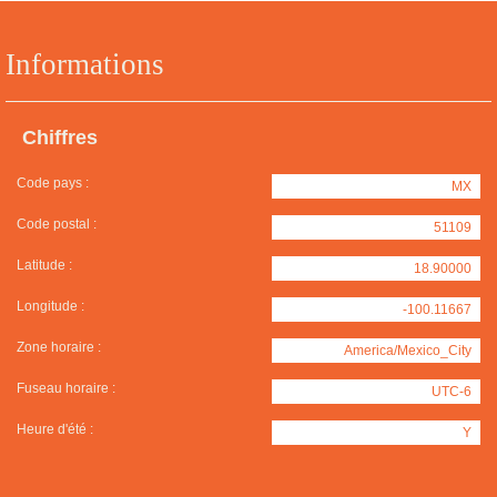
Informations
Chiffres
Code pays :
MX
Code postal :
51109
Latitude :
18.90000
Longitude :
-100.11667
Zone horaire :
America/Mexico_City
Fuseau horaire :
UTC-6
Heure d'été :
Y