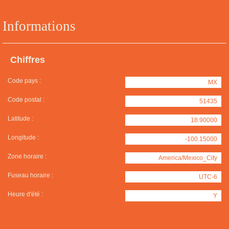
Informations
Chiffres
Code pays :
MX
Code postal :
51435
Latitude :
18.90000
Longitude :
-100.15000
Zone horaire :
America/Mexico_City
Fuseau horaire :
UTC-6
Heure d'été :
Y