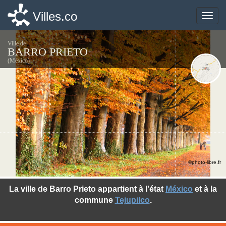
Villes.co
Villes.co
Toggle
Toggle
naviga
naviga
Ville de
BARRO PRIETO
(México)
©photo-libre.fr
La ville de Barro Prieto appartient à l'état
México
et à la
commune
Tejupilco
.