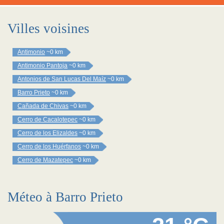
Villes voisines
Antimonio
~0 km
Antimonio Pantoja
~0 km
Antonios de San Lucas Del Maíz
~0 km
Barro Prieto
~0 km
Cañada de Chivas
~0 km
Cerro de Cacalotepec
~0 km
Cerro de los Elizaldes
~0 km
Cerro de los Huérfanos
~0 km
Cerro de Mazatepec
~0 km
Méteo à Barro Prieto