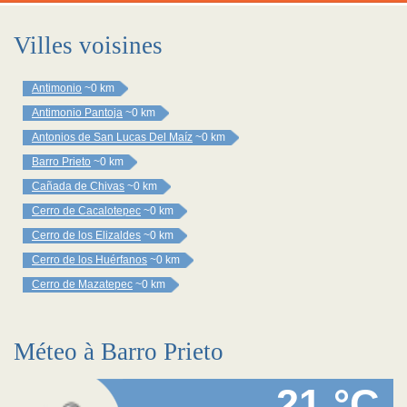
Villes voisines
Antimonio
~0 km
Antimonio Pantoja
~0 km
Antonios de San Lucas Del Maíz
~0 km
Barro Prieto
~0 km
Cañada de Chivas
~0 km
Cerro de Cacalotepec
~0 km
Cerro de los Elizaldes
~0 km
Cerro de los Huérfanos
~0 km
Cerro de Mazatepec
~0 km
Méteo à Barro Prieto
21 °C