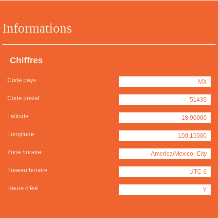
Informations
Chiffres
Code pays :
MX
Code postal :
51435
Latitude :
18.90000
Longitude :
-100.15000
Zone horaire :
America/Mexico_City
Fuseau horaire :
UTC-6
Heure d'été :
Y