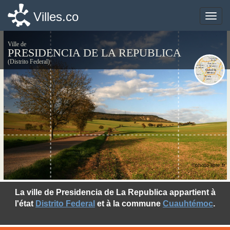
Villes.co
Villes.co
Toggle
Toggle
naviga
naviga
Ville de
PRESIDENCIA DE LA REPUBLICA
(Distrito Federal)
©photo-libre.fr
La ville de Presidencia de La Republica appartient à
l'état
Distrito Federal
et à la commune
Cuauhtémoc
.