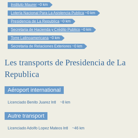
Instituto Maurer
~0 km
Lotería Nacional Para La Asistencia Publica
~0 km
Presidencia de La Republica
~0 km
Secretaria de Hacienda y Crédito Publico
~0 km
Torre Latinoamericana
~0 km
Secretaria de Relaciones Exteriores
~0 km
Les transports de Presidencia de La
Republica
Aéroport international
Licenciado Benito Juarez Intl
~8 km
Autre transport
Licenciado Adolfo Lopez Mateos Intl
~46 km