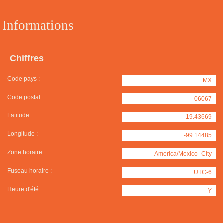
Informations
Chiffres
Code pays :
MX
Code postal :
06067
Latitude :
19.43669
Longitude :
-99.14485
Zone horaire :
America/Mexico_City
Fuseau horaire :
UTC-6
Heure d'été :
Y