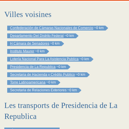
Villes voisines
Confederación de Cámaras Nacionales de Comercio
~0 km
Departamento Del Distrito Federal
~0 km
H Cámara de Senadores
~0 km
Instituto Maurer
~0 km
Lotería Nacional Para La Asistencia Publica
~0 km
Presidencia de La Republica
~0 km
Secretaria de Hacienda y Crédito Publico
~0 km
Torre Latinoamericana
~0 km
Secretaria de Relaciones Exteriores
~0 km
Les transports de Presidencia de La
Republica