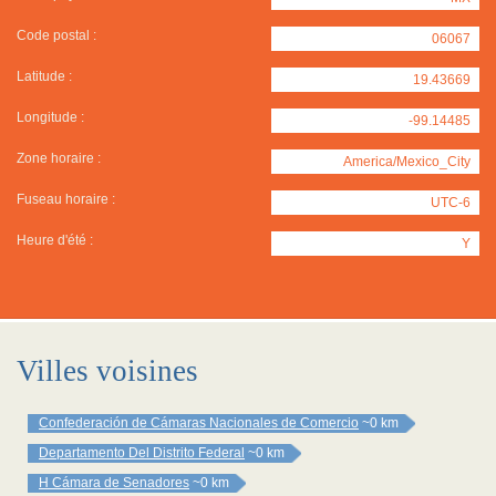
Code postal :
06067
Latitude :
19.43669
Longitude :
-99.14485
Zone horaire :
America/Mexico_City
Fuseau horaire :
UTC-6
Heure d'été :
Y
Villes voisines
Confederación de Cámaras Nacionales de Comercio
~0 km
Departamento Del Distrito Federal
~0 km
H Cámara de Senadores
~0 km