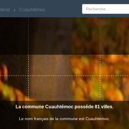
deral
deral
Cuauhtémoc
Cuauhtémoc
La commune Cuauhtémoc posséde 81 villes.
Le nom français de la commune est Cuauhtémoc.