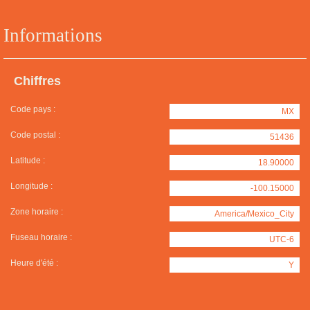
Informations
Chiffres
Code pays :
MX
Code postal :
51436
Latitude :
18.90000
Longitude :
-100.15000
Zone horaire :
America/Mexico_City
Fuseau horaire :
UTC-6
Heure d'été :
Y