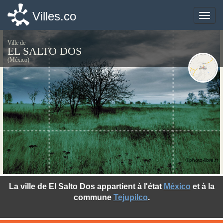
Villes.co
Villes.co
Toggle
Toggle
naviga
naviga
Ville de
EL SALTO DOS
(México)
©photo-libre.fr
La ville de El Salto Dos appartient à l'état
México
et à la
commune
Tejupilco
.