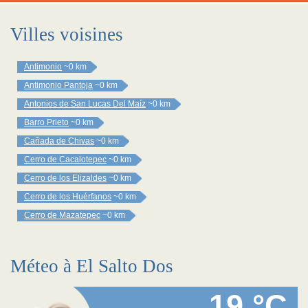
Villes voisines
Antimonio
~0 km
Antimonio Pantoja
~0 km
Antonios de San Lucas Del Maíz
~0 km
Barro Prieto
~0 km
Cañada de Chivas
~0 km
Cerro de Cacalotepec
~0 km
Cerro de los Elizaldes
~0 km
Cerro de los Huérfanos
~0 km
Cerro de Mazatepec
~0 km
Méteo à El Salto Dos
19 °C