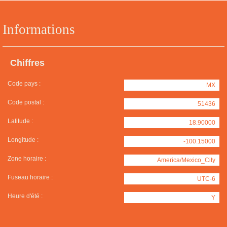
Informations
Chiffres
Code pays :
MX
Code postal :
51436
Latitude :
18.90000
Longitude :
-100.15000
Zone horaire :
America/Mexico_City
Fuseau horaire :
UTC-6
Heure d'été :
Y