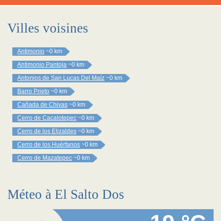
Villes voisines
Antimonio
~0 km
Antimonio Pantoja
~0 km
Antonios de San Lucas Del Maíz
~0 km
Barro Prieto
~0 km
Cañada de Chivas
~0 km
Cerro de Cacalotepec
~0 km
Cerro de los Elizaldes
~0 km
Cerro de los Huérfanos
~0 km
Cerro de Mazatepec
~0 km
Méteo à El Salto Dos