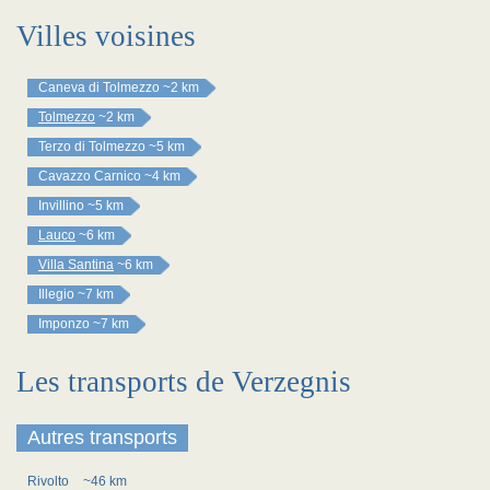
Villes voisines
Caneva di Tolmezzo
~2 km
Tolmezzo
~2 km
Terzo di Tolmezzo
~5 km
Cavazzo Carnico
~4 km
Invillino
~5 km
Lauco
~6 km
Villa Santina
~6 km
Illegio
~7 km
Imponzo
~7 km
Les transports de Verzegnis
Autres transports
Rivolto
~46 km