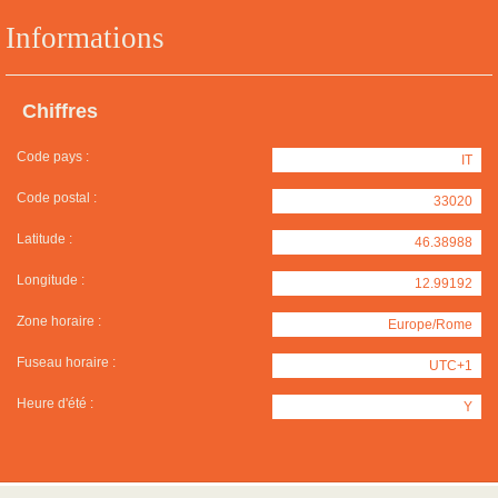
Informations
Chiffres
Code pays :
IT
Code postal :
33020
Latitude :
46.38988
Longitude :
12.99192
Zone horaire :
Europe/Rome
Fuseau horaire :
UTC+1
Heure d'été :
Y