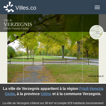
Villes.co
Villes.co
Toggle
Toggle
naviga
naviga
Ville de
VERZEGNIS
(Friuli-Venezia Giulia)
©photo-libre.fr
La ville de Verzegnis appartient à la région
Friuli-Venezia
Giulia
, à la province
Udine
et à la commune Verzegnis.
La ville de Verzegnis s'étend sur 38 km² et compte 929 habitants (recensement