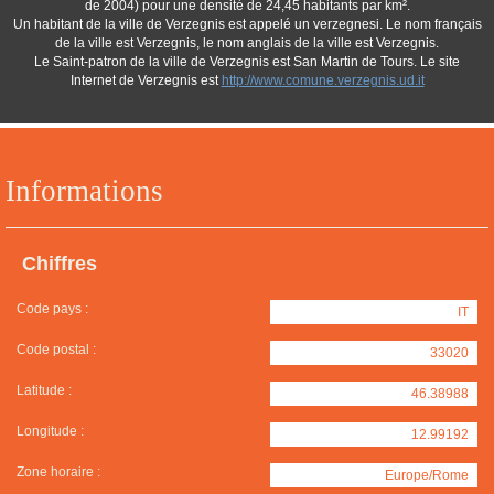
de 2004) pour une densité de 24,45 habitants par km².
Un habitant de la ville de Verzegnis est appelé un verzegnesi. Le nom français
de la ville est Verzegnis, le nom anglais de la ville est Verzegnis.
Le Saint-patron de la ville de Verzegnis est San Martin de Tours. Le site
Internet de Verzegnis est
http://www.comune.verzegnis.ud.it
Informations
Chiffres
Code pays :
IT
Code postal :
33020
Latitude :
46.38988
Longitude :
12.99192
Zone horaire :
Europe/Rome