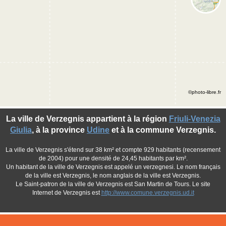
©photo-libre.fr
La ville de Verzegnis appartient à la région
Friuli-Venezia
Giulia
, à la province
Udine
et à la commune Verzegnis.
La ville de Verzegnis s'étend sur 38 km² et compte 929 habitants (recensement
de 2004) pour une densité de 24,45 habitants par km².
Un habitant de la ville de Verzegnis est appelé un verzegnesi. Le nom français
de la ville est Verzegnis, le nom anglais de la ville est Verzegnis.
Le Saint-patron de la ville de Verzegnis est San Martin de Tours. Le site
Internet de Verzegnis est
http://www.comune.verzegnis.ud.it