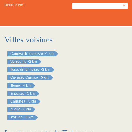
Heure d'été :
Y
Villes voisines
Caneva di Tolmezzo
~1 km
Verzegnis
~2 km
Terzo di Tolmezzo
~3 km
Cavazzo Carnico
~5 km
Illegio
~4 km
Imponzo
~5 km
Cadunea
~5 km
Zuglio
~6 km
Invillino
~6 km