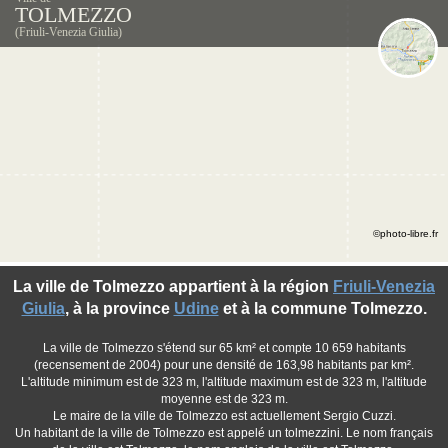
TOLMEZZO
(Friuli-Venezia Giulia)
©photo-libre.fr
La ville de Tolmezzo appartient à la région
Friuli-Venezia
Giulia
, à la province
Udine
et à la commune Tolmezzo.
La ville de Tolmezzo s'étend sur 65 km² et compte 10 659 habitants
(recensement de 2004) pour une densité de 163,98 habitants par km².
L'altitude minimum est de 323 m, l'altitude maximum est de 323 m, l'altitude
moyenne est de 323 m.
Le maire de la ville de Tolmezzo est actuellement Sergio Cuzzi.
Un habitant de la ville de Tolmezzo est appelé un tolmezzini. Le nom français