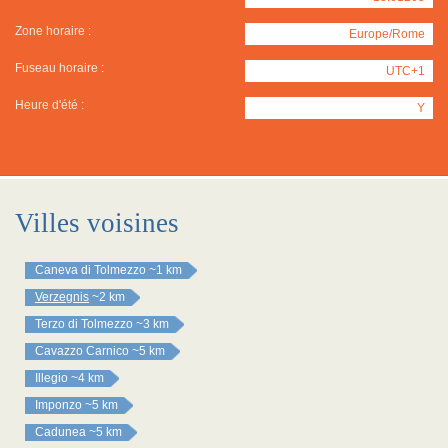
Zone horaire :
Europe/Rome
Fuseau horaire :
UTC+1
Heure d'été :
Y
Villes voisines
Caneva di Tolmezzo
~1 km
Verzegnis
~2 km
Terzo di Tolmezzo
~3 km
Cavazzo Carnico
~5 km
Illegio
~4 km
Imponzo
~5 km
Cadunea
~5 km