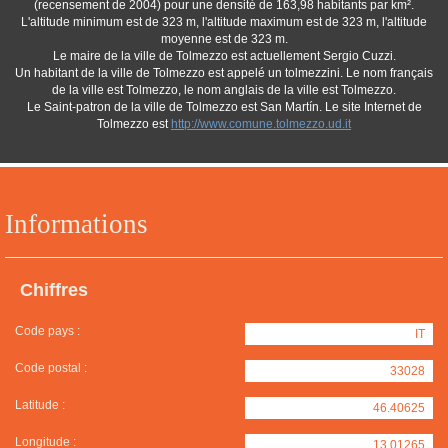
(recensement de 2004) pour une densité de 163,98 habitants par km².
L'altitude minimum est de 323 m, l'altitude maximum est de 323 m, l'altitude
moyenne est de 323 m.
Le maire de la ville de Tolmezzo est actuellement Sergio Cuzzi.
Un habitant de la ville de Tolmezzo est appelé un tolmezzini. Le nom français
de la ville est Tolmezzo, le nom anglais de la ville est Tolmezzo.
Le Saint-patron de la ville de Tolmezzo est San Martín. Le site Internet de
Tolmezzo est
http://www.comune.tolmezzo.ud.it
Informations
Chiffres
Code pays :
IT
Code postal :
33028
Latitude :
46.40625
Longitude :
13.01265