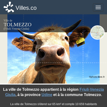
Villes.co
Villes.co
Toggle
Toggle
naviga
naviga
Ville de
TOLMEZZO
(Friuli-Venezia Giulia)
©photo-libre.fr
La ville de Tolmezzo appartient à la région
Friuli-Venezia
Giulia
, à la province
Udine
et à la commune Tolmezzo.
La ville de Tolmezzo s'étend sur 65 km² et compte 10 659 habitants