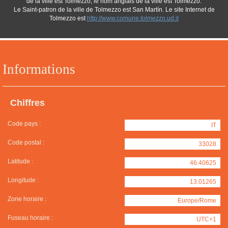
de la ville est Tolmezzo, le nom anglais de la ville est Tolmezzo.
Le Saint-patron de la ville de Tolmezzo est San Martín. Le site Internet de
Tolmezzo est
http://www.comune.tolmezzo.ud.it
Informations
Chiffres
Code pays :
IT
Code postal :
33028
Latitude :
46.40625
Longitude :
13.01265
Zone horaire :
Europe/Rome
Fuseau horaire :
UTC+1