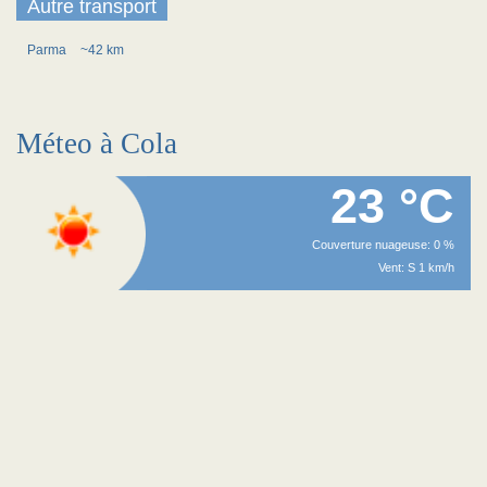
Autre transport
Parma
~42 km
Méteo à Cola
23 °C
Couverture nuageuse: 0 %
Vent: S 1 km/h