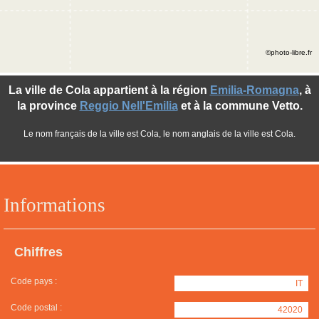
©photo-libre.fr
La ville de Cola appartient à la région
Emilia-Romagna
, à
la province
Reggio Nell'Emilia
et à la commune Vetto.
Le nom français de la ville est Cola, le nom anglais de la ville est Cola.
Informations
Chiffres
Code pays :
IT
Code postal :
42020