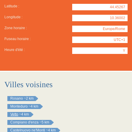
Latitude :
44.45267
Longitude :
10.36002
Zone horaire :
Europe/Rome
Fuseau horaire :
UTC+1
Heure d'été :
Y
Villes voisines
Rosano
~2 km
Monteduro
~4 km
Vetto
~4 km
Compiano d'enza
~5 km
Castelnuovo ne'Monti
~4 km