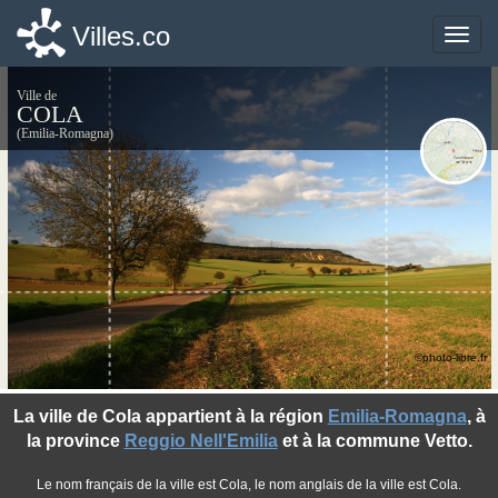
Villes.co
Villes.co
Toggle
Toggle
naviga
naviga
Ville de
COLA
(Emilia-Romagna)
©photo-libre.fr
La ville de Cola appartient à la région
Emilia-Romagna
, à
la province
Reggio Nell'Emilia
et à la commune Vetto.
Le nom français de la ville est Cola, le nom anglais de la ville est Cola.