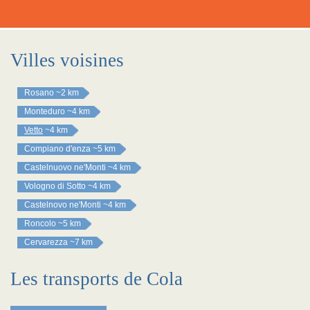
Villes voisines
Rosano
~2 km
Monteduro
~4 km
Vetto
~4 km
Compiano d'enza
~5 km
Castelnuovo ne'Monti
~4 km
Vologno di Sotto
~4 km
Castelnovo ne'Monti
~4 km
Roncolo
~5 km
Cervarezza
~7 km
Les transports de Cola