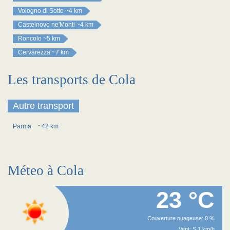
Vologno di Sotto
~4 km
Castelnovo ne'Monti
~4 km
Roncolo
~5 km
Cervarezza
~7 km
Les transports de Cola
Autre transport
Parma
~42 km
Méteo à Cola
23 °C
Couverture nuageuse: 0 %
Vent: S 1 km/h