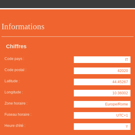
Informations
Chiffres
Code pays :
IT
Code postal :
42020
Latitude :
44.45267
Longitude :
10.36002
Zone horaire :
Europe/Rome
Fuseau horaire :
UTC+1
Heure d'été :
Y