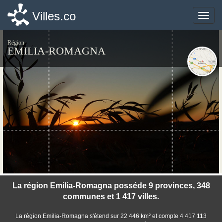
Villes.co
Villes.co
Toggle
Toggle
naviga
naviga
Région
EMILIA-ROMAGNA
©photo-libre.fr
La région Emilia-Romagna posséde 9 provinces, 348
communes et 1 417 villes.
La région Emilia-Romagna s'étend sur 22 446 km² et compte 4 417 113