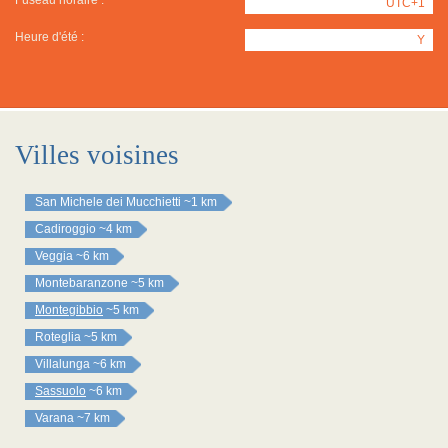
Fuseau horaire :
UTC+1
Heure d'été :
Y
Villes voisines
San Michele dei Mucchietti
~1 km
Cadiroggio
~4 km
Veggia
~6 km
Montebaranzone
~5 km
Montegibbio
~5 km
Roteglia
~5 km
Villalunga
~6 km
Sassuolo
~6 km
Varana
~7 km