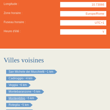
Longitude :
10.73066
Zone horaire :
Europe/Rome
Fuseau horaire :
UTC+1
Heure d'été :
Y
Villes voisines
San Michele dei Mucchietti
~1 km
Cadiroggio
~4 km
Veggia
~6 km
Montebaranzone
~5 km
Montegibbio
~5 km
Roteglia
~5 km