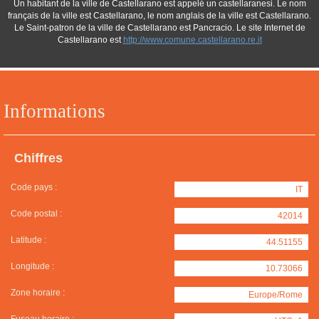
Un habitant de la ville de Castellarano est appelé un castellaranesi. Le nom
français de la ville est Castellarano, le nom anglais de la ville est Castellarano.
Le Saint-patron de la ville de Castellarano est Pancracio. Le site Internet de
Castellarano est
http://www.comune.castellarano.re.it
Informations
Chiffres
Code pays :
IT
Code postal :
42014
Latitude :
44.51155
Longitude :
10.73066
Zone horaire :
Europe/Rome