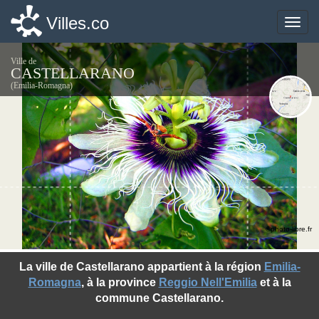
Villes.co
Villes.co
Toggle
Toggle
naviga
naviga
Ville de
CASTELLARANO
(Emilia-Romagna)
©photo-libre.fr
La ville de Castellarano appartient à la région
Emilia-
Romagna
, à la province
Reggio Nell'Emilia
et à la
commune Castellarano.