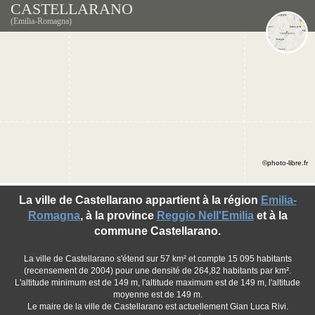
CASTELLARANO
(Emilia-Romagna)
©photo-libre.fr
La ville de Castellarano appartient à la région
Emilia-
Romagna
, à la province
Reggio Nell'Emilia
et à la
commune Castellarano.
La ville de Castellarano s'étend sur 57 km² et compte 15 095 habitants
(recensement de 2004) pour une densité de 264,82 habitants par km².
L'altitude minimum est de 149 m, l'altitude maximum est de 149 m, l'altitude
moyenne est de 149 m.
Le maire de la ville de Castellarano est actuellement Gian Luca Rivi.