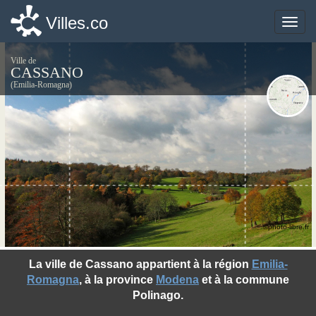
Villes.co
Villes.co
Toggle
Toggle
naviga
naviga
Ville de
CASSANO
(Emilia-Romagna)
©photo-libre.fr
La ville de Cassano appartient à la région
Emilia-
Romagna
, à la province
Modena
et à la commune
Polinago.