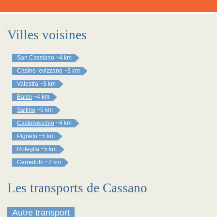
Villes voisines
San Cassiano
~4 km
Casino levizzano
~3 km
Valestra
~3 km
Baiso
~4 km
Saltino
~5 km
Castelvecchio
~4 km
Pigneto
~5 km
Roteglia
~5 km
Cerredolo
~7 km
Les transports de Cassano
Autre transport