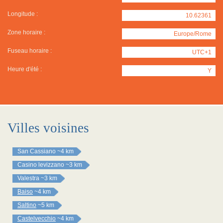
Longitude :
10.62361
Zone horaire :
Europe/Rome
Fuseau horaire :
UTC+1
Heure d'été :
Y
Villes voisines
San Cassiano
~4 km
Casino levizzano
~3 km
Valestra
~3 km
Baiso
~4 km
Saltino
~5 km
Castelvecchio
~4 km