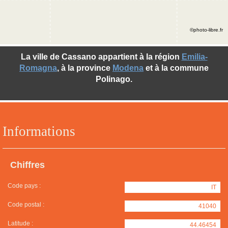
©photo-libre.fr
La ville de Cassano appartient à la région
Emilia-
Romagna
, à la province
Modena
et à la commune
Polinago.
Informations
Chiffres
Code pays :
IT
Code postal :
41040
Latitude :
44.46454