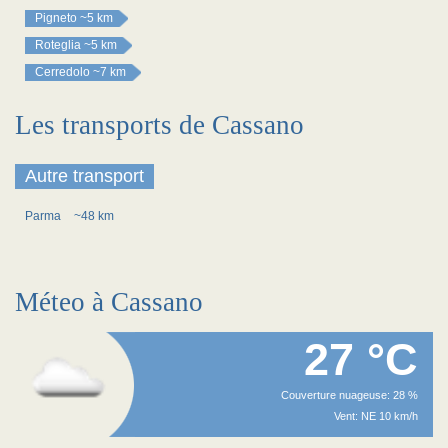
Pigneto
~5 km
Roteglia
~5 km
Cerredolo
~7 km
Les transports de Cassano
Autre transport
Parma
~48 km
Méteo à Cassano
27 °C
Couverture nuageuse: 28 %
Vent: NE 10 km/h