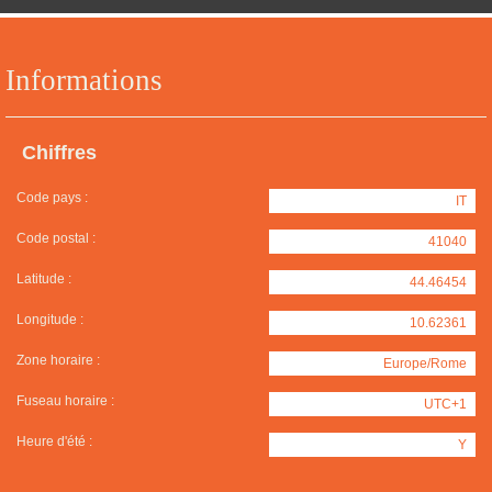
Informations
Chiffres
Code pays :
IT
Code postal :
41040
Latitude :
44.46454
Longitude :
10.62361
Zone horaire :
Europe/Rome
Fuseau horaire :
UTC+1
Heure d'été :
Y