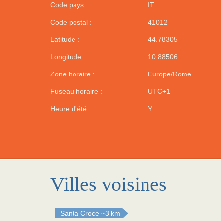
Code pays :
IT
Code postal :
41012
Latitude :
44.78305
Longitude :
10.88506
Zone horaire :
Europe/Rome
Fuseau horaire :
UTC+1
Heure d'été :
Y
Villes voisines
Santa Croce
~3 km