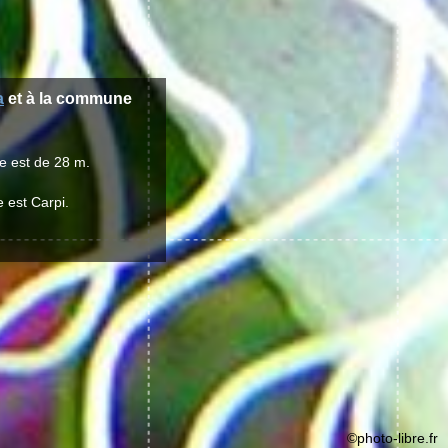
a
et à la commune
e est de 28 m.
e est Carpi.
©photo-libre.fr