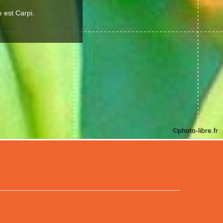
e est Carpi.
©photo-libre.fr