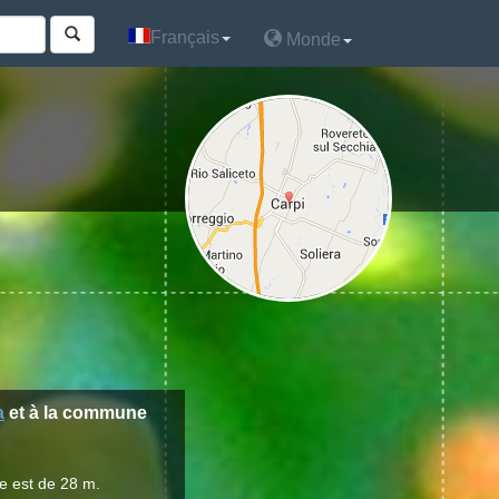
Français
Français
Monde
Monde
a
et à la commune
e est de 28 m.