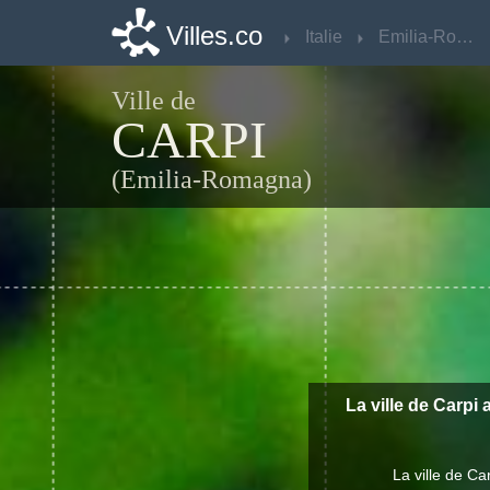
Villes.co
Villes.co
Italie
Italie
Emilia-Romagna
Emilia-Romagna
Ville de
CARPI
(Emilia-Romagna)
La ville de Carpi 
La ville de C