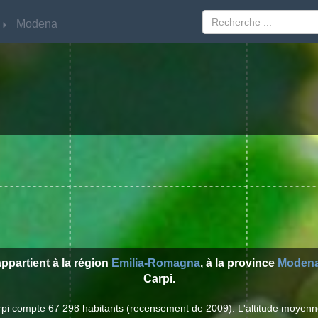
Modena
Modena
appartient à la région
Emilia-Romagna
, à la province
Moden
Carpi.
arpi compte 67 298 habitants (recensement de 2009). L'altitude moyenn