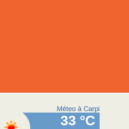
Méteo à Carpi
33 °C