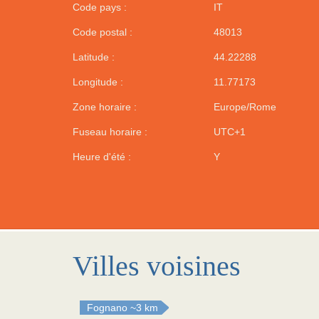
Code pays :
IT
Code postal :
48013
Latitude :
44.22288
Longitude :
11.77173
Zone horaire :
Europe/Rome
Fuseau horaire :
UTC+1
Heure d'été :
Y
Villes voisines
Fognano
~3 km