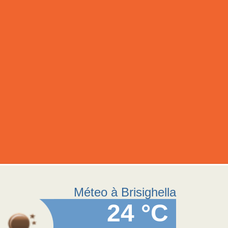
Méteo à Brisighella
24 °C