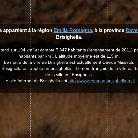
la appartient à la région
Emilia-Romagna
, à la province
Rave
Brisighella.
 s'étend sur 194 km² et compte 7 847 habitants (recensement de 2011) p
habitants par km². L'altitude moyenne est de 115 m.
Le maire de la ville de Brisighella est actuellement Davide Missiroli.
e Brisighella est appelé un brisighellesi. Le nom français de la ville est B
de la ville est Brisighella.
Le site Internet de Brisighella est
http://www.comune.brisighella.ra.it