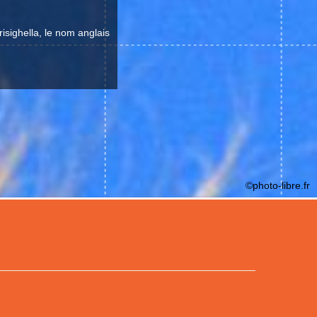
risighella, le nom anglais
©photo-libre.fr