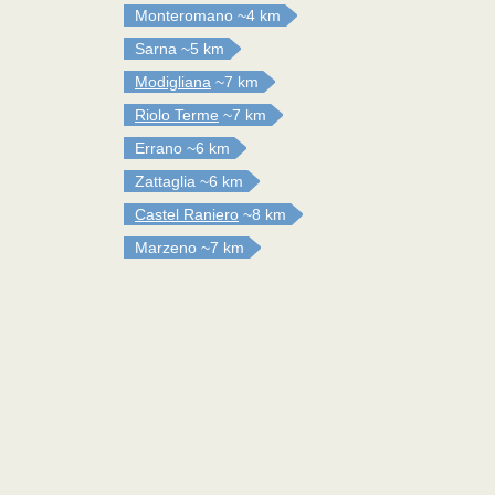
Monteromano
~4 km
Sarna
~5 km
Modigliana
~7 km
Riolo Terme
~7 km
Errano
~6 km
Zattaglia
~6 km
Castel Raniero
~8 km
Marzeno
~7 km