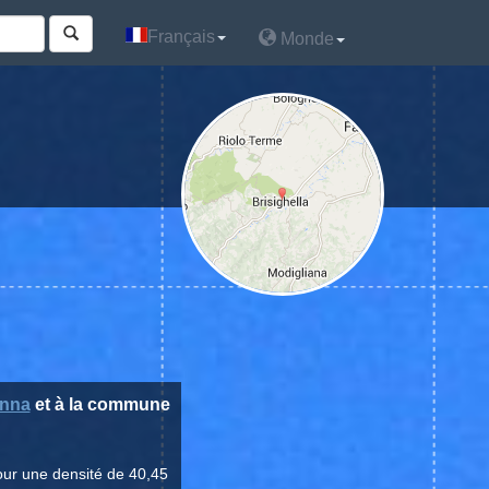
Français
Français
Monde
Monde
nna
et à la commune
our une densité de 40,45