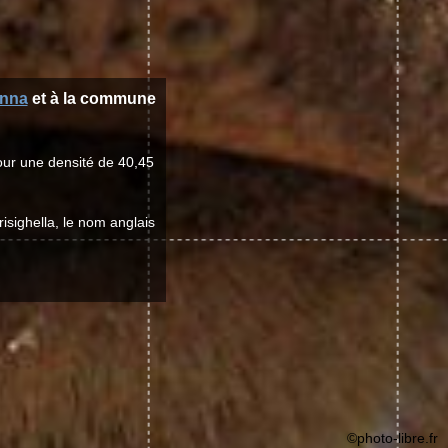
nna
et à la commune
our une densité de 40,45
risighella, le nom anglais
©photo-libre.fr