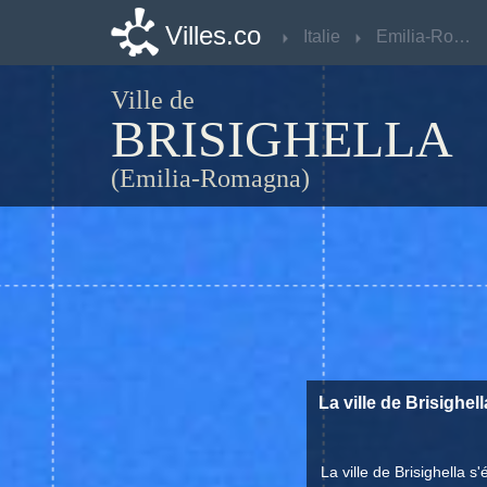
Villes.co
Villes.co
Italie
Italie
Emilia-Romagna
Emilia-Romagna
Ville de
BRISIGHELLA
(Emilia-Romagna)
La ville de Brisighel
La ville de Brisighella