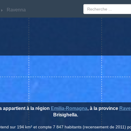
Ravenna
Ravenna
la appartient à la région
Emilia-Romagna
, à la province
Rave
Brisighella.
 s'étend sur 194 km² et compte 7 847 habitants (recensement de 2011) p