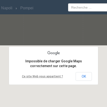
Napoli
Napoli
Pompei
Pompei
Impossible de charger Google Maps
Impossible de charger Google Maps
correctement sur cette page.
correctement sur cette page.
OK
OK
Ce site Web vous appartient ?
Ce site Web vous appartient ?