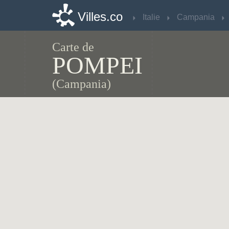
Villes.co
Villes.co
Italie
Italie
Campania
Campania
Carte de
POMPEI
(Campania)