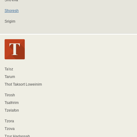
Sho'eva
Shoresh
Srigim
Ta'oz
Tarum
Thot Taksort Loweinim
Tirosh
Tsafririm
Tzelafon
Tzora
Tzova
Tzur Hadassah