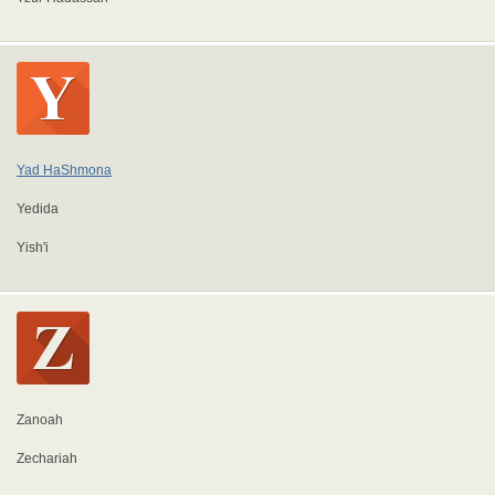
Yad HaShmona
Yedida
Yish'i
Zanoah
Zechariah