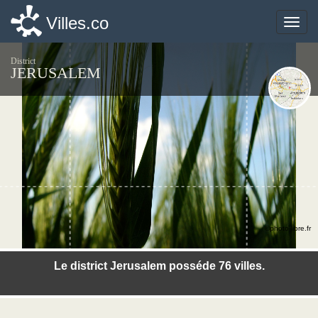
Villes.co
Villes.co
Toggle
Toggle
naviga
naviga
District
JERUSALEM
©photo-libre.fr
Le district Jerusalem posséde 76 villes.