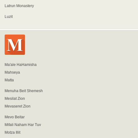
Latrun Monastery
Luzit
Ma'ale HaHamisha
Mahseya
Matta
Menuha Beit Shemesh
Mesilat Zion
Mevaseret Zion
Mevo Beitar
Mifali Naham Har Tuv
Motza Illit