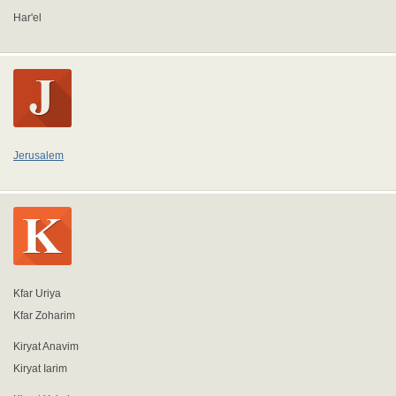
Har'el
Jerusalem
Kfar Uriya
Kfar Zoharim
Kiryat Anavim
Kiryat Iarim