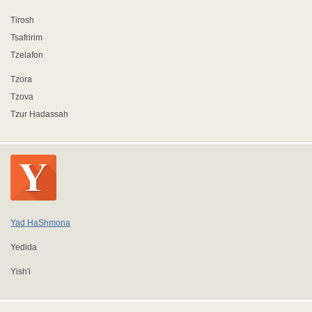
Tirosh
Tsafririm
Tzelafon
Tzora
Tzova
Tzur Hadassah
Yad HaShmona
Yedida
Yish'i