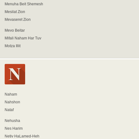
Menuha Beit Shemesh
Mesilat Zion
Mevaseret Zion
Mevo Beitar
Mifali Naham Har Tuv
Motza Illit
Naham
Nahshon
Nataf
Nehusha
Nes Harim
Netiv HaLamed-Heh