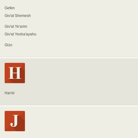
Gefen
Giv'at Shemesh
Giv'at Ye'arim
Giv'at Yesha'ayahu
Gizo
Har'el