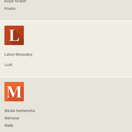
Kiryat Ye'arim
Ksalon
Latrun Monastery
Luzit
Ma'ale HaHamisha
Mahseya
Matta