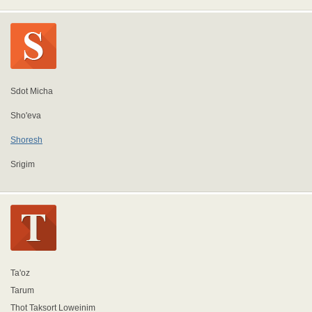
Sdot Micha
Sho'eva
Shoresh
Srigim
Ta'oz
Tarum
Thot Taksort Loweinim