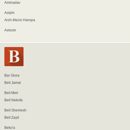
Aminadav
Aolphi
Arzh-Ma'on Haropa
Aviezer
Bar Giora
Beit Jamal
Beit Meir
Beit Nekofa
Beit Shemesh
Beit Zayit
Beko'a