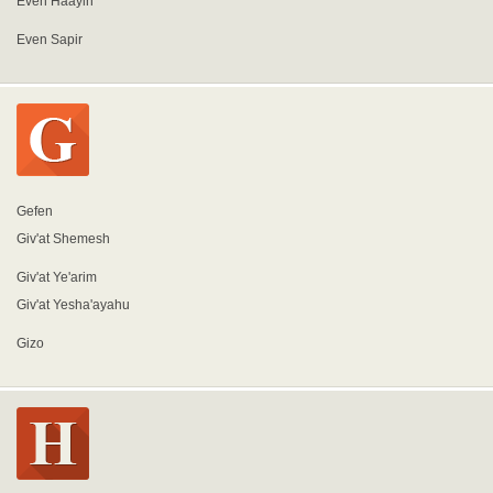
Even Haayin
Even Sapir
Gefen
Giv'at Shemesh
Giv'at Ye'arim
Giv'at Yesha'ayahu
Gizo