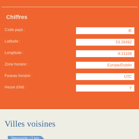
Chiffres
Code pays :
IE
Latitude :
53.26492
Longitude :
-6.21108
Zone horaire :
Europe/Dublin
Fuseau horaire :
UTC
Heure d'été :
Y
Villes voisines
Stepaside
~2 km