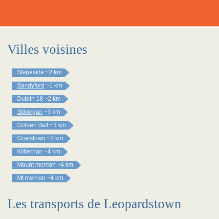
Villes voisines
Stepaside
~2 km
Sandyford
~1 km
Dublin 18
~2 km
Stillorgan
~3 km
Golden Ball
~3 km
Goatstown
~3 km
Kiltiernan
~4 km
Mount merrion
~4 km
Mt merrion
~4 km
Les transports de Leopardstown