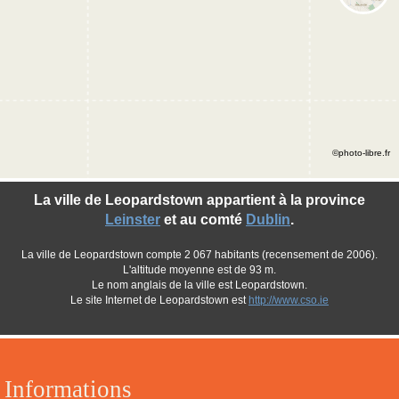
©photo-libre.fr
La ville de Leopardstown appartient à la province
Leinster
et au comté
Dublin
.
La ville de Leopardstown compte 2 067 habitants (recensement de 2006).
L'altitude moyenne est de 93 m.
Le nom anglais de la ville est Leopardstown.
Le site Internet de Leopardstown est
http://www.cso.ie
Informations