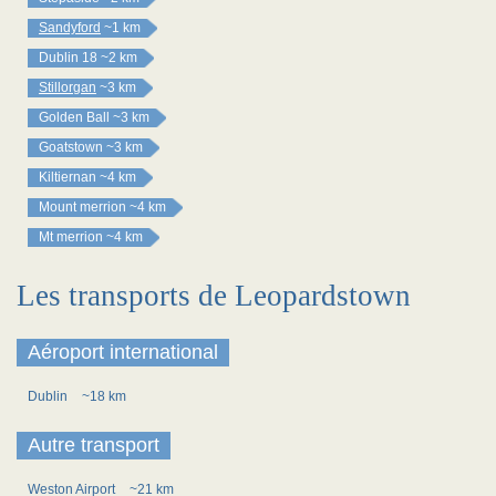
Sandyford
~1 km
Dublin 18
~2 km
Stillorgan
~3 km
Golden Ball
~3 km
Goatstown
~3 km
Kiltiernan
~4 km
Mount merrion
~4 km
Mt merrion
~4 km
Les transports de Leopardstown
Aéroport international
Dublin
~18 km
Autre transport
Weston Airport
~21 km