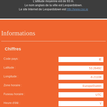
L'altitude moyenne est de 93 m.
Le nom anglais de la ville est Leopardstown.
Le site Internet de Leopardstown est
http://www.cso.ie
Informations
Chiffres
Code pays :
IE
Latitude :
53.26492
Longitude :
-6.21108
Zone horaire :
Europe/Dublin
Fuseau horaire :
UTC
Heure d'été :
Y