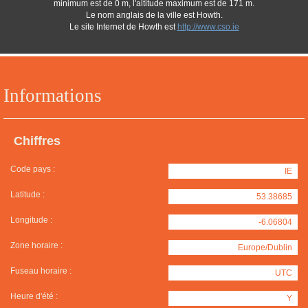
minimum est de 0 m, l'altitude maximum est de 171 m.
Le nom anglais de la ville est Howth.
Le site Internet de Howth est
http://www.cso.ie
Informations
Chiffres
Code pays :
IE
Latitude :
53.38685
Longitude :
-6.06804
Zone horaire :
Europe/Dublin
Fuseau horaire :
UTC
Heure d'été :
Y