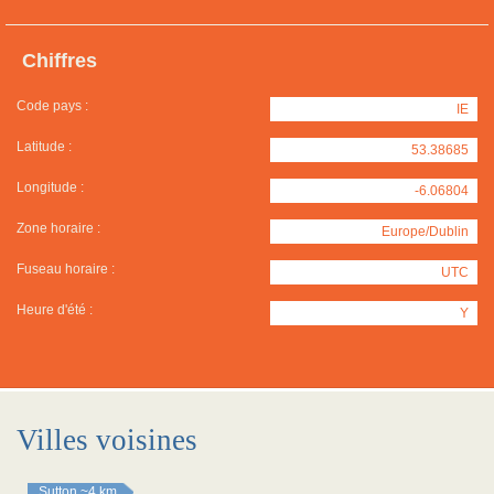
Chiffres
Code pays :
IE
Latitude :
53.38685
Longitude :
-6.06804
Zone horaire :
Europe/Dublin
Fuseau horaire :
UTC
Heure d'été :
Y
Villes voisines
Sutton
~4 km