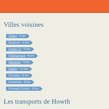
Villes voisines
Sutton
~4 km
Baldoyle
~4 km
Dublin 13
~5 km
Portmarnock
~6 km
Malahide
~9 km
Dalkey
~12 km
Kinsaley
~8 km
Kinsealey
~8 km
Kinsealy-Drinan
~8 km
Les transports de Howth