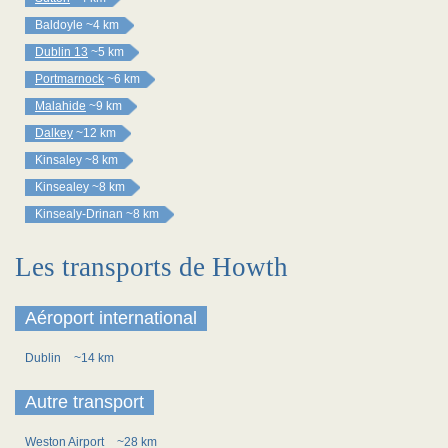
Baldoyle
~4 km
Dublin 13
~5 km
Portmarnock
~6 km
Malahide
~9 km
Dalkey
~12 km
Kinsaley
~8 km
Kinsealey
~8 km
Kinsealy-Drinan
~8 km
Les transports de Howth
Aéroport international
Dublin
~14 km
Autre transport
Weston Airport
~28 km