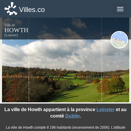
Villes.co
Villes.co
Toggle
Toggle
naviga
naviga
Ville de
HOWTH
(Leinster)
©photo-libre.fr
La ville de Howth appartient à la province
Leinster
et au
comté
Dublin
.
La ville de Howth compte 8 196 habitants (recensement de 2006). L'altitude