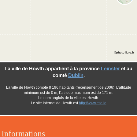
©photo-libre.fr
La ville de Howth appartient à la province
Leinster
et au
comté
Dublin
.
La ville de Howth compte 8 196 habitants (recensement de 2006). L'altitude
minimum est de 0 m, l'altitude maximum est de 171 m.
Le nom anglais de la ville est Howth.
Le site Internet de Howth est
http://www.cso.ie
Informations