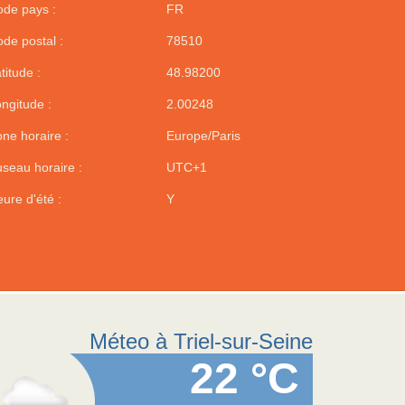
de pays :
FR
de postal :
78510
titude :
48.98200
ngitude :
2.00248
ne horaire :
Europe/Paris
seau horaire :
UTC+1
ure d'été :
Y
Méteo à Triel-sur-Seine
22 °C