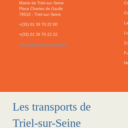
Mairie de Triel-sur-Seine
Co
Place Charles de Gaulle
Co
78510
-
Triel-sur-Seine
La
+(33) 01 39 70 22 00
Lo
+(33) 01 39 70 22 22
Zo
http://www.triel-sur-seine.fr
Fu
He
Les transports de
Triel-sur-Seine