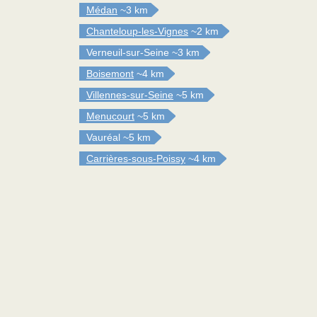
Médan
~3 km
Chanteloup-les-Vignes
~2 km
Verneuil-sur-Seine
~3 km
Boisemont
~4 km
Villennes-sur-Seine
~5 km
Menucourt
~5 km
Vauréal
~5 km
Carrières-sous-Poissy
~4 km