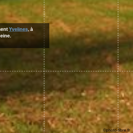
ment
Yvelines
, à
eine.
©photo-libre.fr