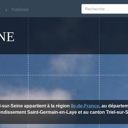
Yvelines
Yvelines
NE
el-sur-Seine appartient à la région
Ile-de-France
, au départe
rondissement Saint-Germain-en-Laye et au canton Triel-sur-S