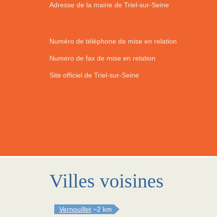
Adresse de la mairie de Triel-sur-Seine
Numéro de téléphone de mise en relation
Numéro de fax de mise en relation
Site officiel de Triel-sur-Seine
Villes voisines
Vernouillet
~2 km