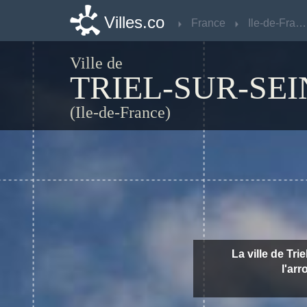
Villes.co
Villes.co
France
France
Ile-de-France
Ile-de-France
Ville de
TRIEL-SUR-SEI
(Ile-de-France)
La ville de Tri
l'ar