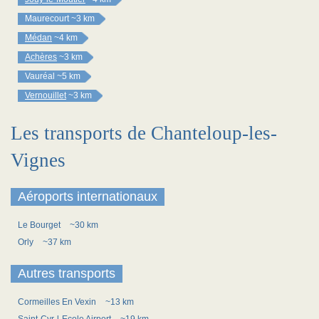
Maurecourt
~3 km
Médan
~4 km
Achères
~3 km
Vauréal
~5 km
Vernouillet
~3 km
Les transports de Chanteloup-les-
Vignes
Aéroports internationaux
Le Bourget
~30 km
Orly
~37 km
Autres transports
Cormeilles En Vexin
~13 km