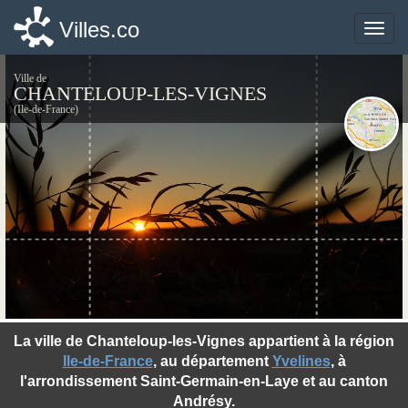
Villes.co
Villes.co
Toggle
Toggle
naviga
naviga
Ville de
CHANTELOUP-LES-VIGNES
(Ile-de-France)
©photo-libre.fr
La ville de Chanteloup-les-Vignes appartient à la région
Ile-de-France
, au département
Yvelines
, à
l'arrondissement Saint-Germain-en-Laye et au canton
Andrésy.