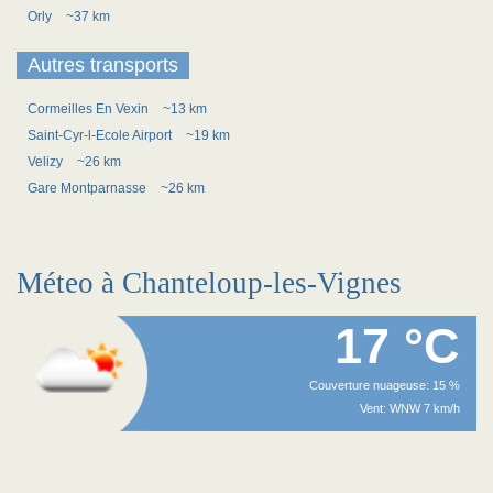
Orly
~37 km
Autres transports
Cormeilles En Vexin
~13 km
Saint-Cyr-l-Ecole Airport
~19 km
Velizy
~26 km
Gare Montparnasse
~26 km
Méteo à Chanteloup-les-Vignes
17 °C
Couverture nuageuse: 15 %
Vent: WNW 7 km/h