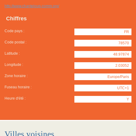
http://www.chanteloup-comm.org/
Chiffres
Code pays :
FR
Code postal :
78570
Latitude :
48.97874
Longitude :
2.03052
Zone horaire :
Europe/Paris
Fuseau horaire :
UTC+1
Heure d'été :
Y
Villes voisines