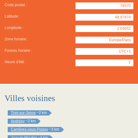
Code postal :
78570
Latitude :
48.97874
Longitude :
2.03052
Zone horaire :
Europe/Paris
Fuseau horaire :
UTC+1
Heure d'été :
Y
Villes voisines
Triel-sur-Seine
~2 km
Andrésy
~2 km
Carrières-sous-Poissy
~3 km
Jouy-le-Moutier
~4 km