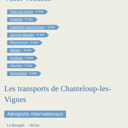
Triel-sur-Seine
~2 km
Andrésy
~2 km
Carrières-sous-Poissy
~3 km
Jouy-le-Moutier
~4 km
Maurecourt
~3 km
Médan
~4 km
Achères
~3 km
Vauréal
~5 km
Vernouillet
~3 km
Les transports de Chanteloup-les-
Vignes
Aéroports internationaux
Le Bourget
~30 km