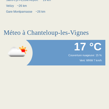
Saint-Cyr-l-Ecole Airport
~19 km
Velizy
~26 km
Gare Montparnasse
~26 km
Méteo à Chanteloup-les-Vignes
17 °C
Couverture nuageuse: 15 %
Vent: WNW 7 km/h