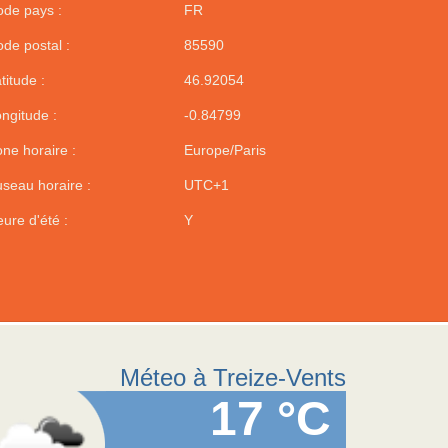
de pays :
FR
de postal :
85590
titude :
46.92054
ngitude :
-0.84799
ne horaire :
Europe/Paris
seau horaire :
UTC+1
ure d'été :
Y
Méteo à Treize-Vents
17 °C