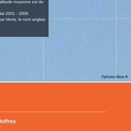
'altitude moyenne est de
dat 2001 - 2008.
eize-Vents, le nom anglais
©photo-libre.fr
hiffres