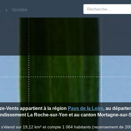
Loire
Loire
Vendée
Vendée
ize-Vents appartient à la région
Pays de la Loire
, au départ
rondissement La Roche-sur-Yon et au canton Mortagne-sur-S
ts s'étend sur 19,12 km² et compte 1 064 habitants (recensement de 20