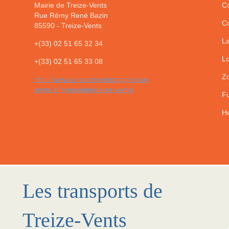
Mairie de Treize-Vents
Co
Rue Rémy René Bazin
Co
85590
-
Treize-Vents
La
+(33) 02 51 65 32 34
Lo
+(33) 02 51 65 33 08
Zo
http://www.cc-canton-mortagne-sur-
sevre.fr/presenter/treize-vents/
Fu
He
Les transports de
Treize-Vents