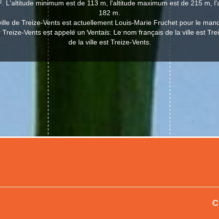
. L'altitude minimum est de 113 m, l'altitude maximum est de 215 m, l
182 m.
ville de Treize-Vents est actuellement Louis-Marie Fruchet pour le man
e Treize-Vents est appelé un Ventais. Le nom français de la ville est Tr
de la ville est Treize-Vents.
C