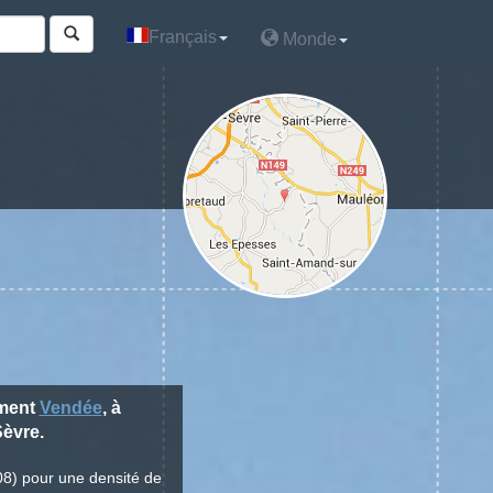
Français
Français
Monde
Monde
ement
Vendée
, à
èvre.
08) pour une densité de