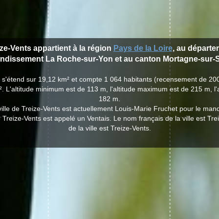
ize-Vents appartient à la région
Pays de la Loire
, au départ
rondissement La Roche-sur-Yon et au canton Mortagne-sur-S
ts s'étend sur 19,12 km² et compte 1 064 habitants (recensement de 20
. L'altitude minimum est de 113 m, l'altitude maximum est de 215 m, l
182 m.
ville de Treize-Vents est actuellement Louis-Marie Fruchet pour le man
e Treize-Vents est appelé un Ventais. Le nom français de la ville est Tr
de la ville est Treize-Vents.