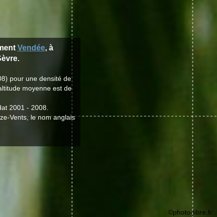
ement
Vendée
, à
èvre.
08) pour une densité de
'altitude moyenne est de
dat 2001 - 2008.
eize-Vents, le nom anglais
©photo-libre.fr