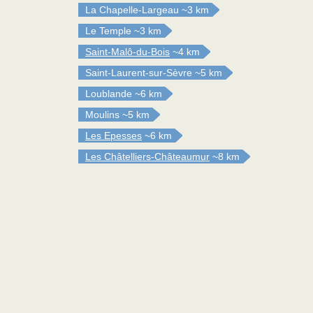
La Chapelle-Largeau
~3 km
Le Temple
~3 km
Saint-Malô-du-Bois
~4 km
Saint-Laurent-sur-Sèvre
~5 km
Loublande
~6 km
Moulins
~5 km
Les Epesses
~6 km
Les Châtelliers-Châteaumur
~8 km