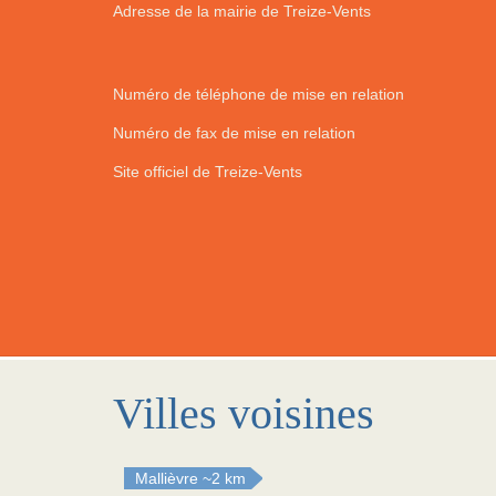
Adresse de la mairie de Treize-Vents
Numéro de téléphone de mise en relation
Numéro de fax de mise en relation
Site officiel de Treize-Vents
Villes voisines
Mallièvre
~2 km