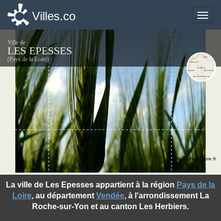
Villes.co
Villes.co
Toggle
Toggle
naviga
naviga
Ville de
LES EPESSES
(Pays de la Loire)
©photo-libre.fr
La ville de Les Epesses appartient à la région
Pays de la
Loire
, au département
Vendée
, à l'arrondissement La
Roche-sur-Yon et au canton Les Herbiers.