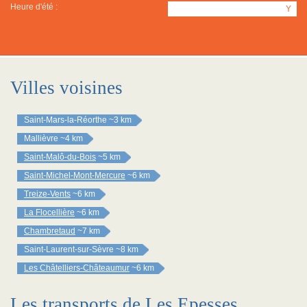
Heure d'été :
Y
Villes voisines
Saint-Mars-la-Réorthe
~3 km
Mallièvre
~4 km
Saint-Malô-du-Bois
~5 km
Saint-Michel-Mont-Mercure
~6 km
Treize-Vents
~6 km
La Flocellière
~6 km
Chambretaud
~7 km
Saint-Laurent-sur-Sèvre
~8 km
Les Châtelliers-Châteaumur
~6 km
Les transports de Les Epesses