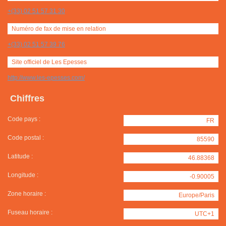
+(33) 02 51 57 31 30
Numéro de fax de mise en relation
+(33) 02 51 57 39 76
Site officiel de Les Epesses
http://www.les-epesses.com/
Chiffres
Code pays :
FR
Code postal :
85590
Latitude :
46.88368
Longitude :
-0.90005
Zone horaire :
Europe/Paris
Fuseau horaire :
UTC+1