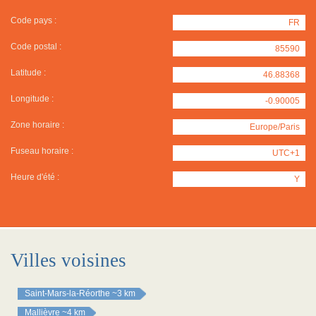
Code pays :
FR
Code postal :
85590
Latitude :
46.88368
Longitude :
-0.90005
Zone horaire :
Europe/Paris
Fuseau horaire :
UTC+1
Heure d'été :
Y
Villes voisines
Saint-Mars-la-Réorthe
~3 km
Mallièvre
~4 km