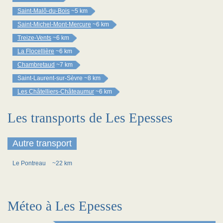
Saint-Malô-du-Bois
~5 km
Saint-Michel-Mont-Mercure
~6 km
Treize-Vents
~6 km
La Flocellière
~6 km
Chambretaud
~7 km
Saint-Laurent-sur-Sèvre
~8 km
Les Châtelliers-Châteaumur
~6 km
Les transports de Les Epesses
Autre transport
Le Pontreau
~22 km
Méteo à Les Epesses