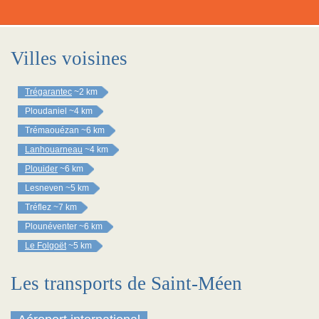
Villes voisines
Trégarantec
~2 km
Ploudaniel
~4 km
Trémaouézan
~6 km
Lanhouarneau
~4 km
Plouider
~6 km
Lesneven
~5 km
Tréflez
~7 km
Plounéventer
~6 km
Le Folgoët
~5 km
Les transports de Saint-Méen