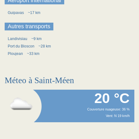
Aéroport international
Guipavas
~17 km
Autres transports
Landivisiau
~9 km
Port du Bloscon
~28 km
Ploujean
~33 km
Méteo à Saint-Méen
20 °C
Couverture nuageuse: 36 %
Vent: N 19 km/h