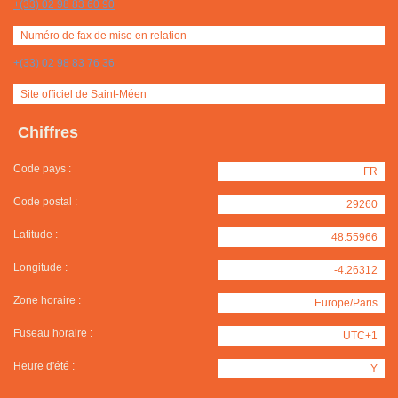
+(33) 02 98 83 60 90
Numéro de fax de mise en relation
+(33) 02 98 83 76 36
Site officiel de Saint-Méen
Chiffres
Code pays :
FR
Code postal :
29260
Latitude :
48.55966
Longitude :
-4.26312
Zone horaire :
Europe/Paris
Fuseau horaire :
UTC+1
Heure d'été :
Y