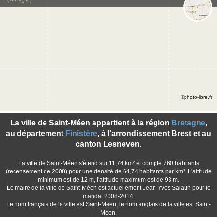
©photo-libre.fr
La ville de Saint-Méen appartient à la région
Bretagne
,
au département
Finistère
, à l'arrondissement Brest et au
canton Lesneven.
La ville de Saint-Méen s'étend sur 11,74 km² et compte 760 habitants
(recensement de 2008) pour une densité de 64,74 habitants par km². L'altitude
minimum est de 12 m, l'altitude maximum est de 93 m.
Le maire de la ville de Saint-Méen est actuellement Jean-Yves Salaün pour le
mandat 2008-2014.
Le nom français de la ville est Saint-Méen, le nom anglais de la ville est Saint-
Méen.