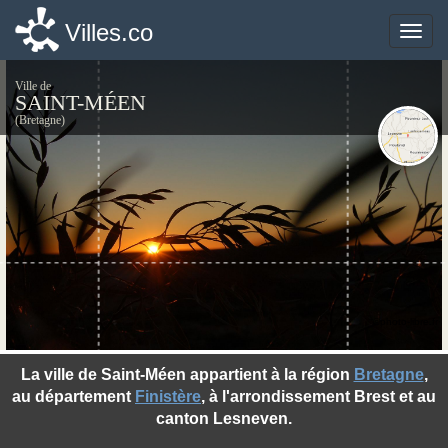
Villes.co
Villes.co
Toggle
Toggle
naviga
naviga
Ville de
SAINT-MÉEN
(Bretagne)
©photo-libre.fr
La ville de Saint-Méen appartient à la région
Bretagne
,
au département
Finistère
, à l'arrondissement Brest et au
canton Lesneven.