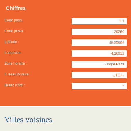
Chiffres
Code pays :
FR
Code postal :
29260
Latitude :
48.55966
Longitude :
-4.26312
Zone horaire :
Europe/Paris
Fuseau horaire :
UTC+1
Heure d'été :
Y
Villes voisines