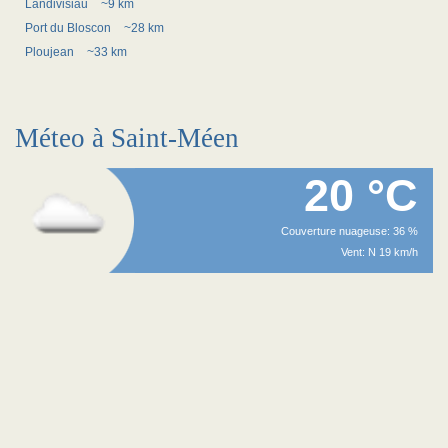
Landivisiau
~9 km
Port du Bloscon
~28 km
Ploujean
~33 km
Méteo à Saint-Méen
20 °C
Couverture nuageuse: 36 %
Vent: N 19 km/h