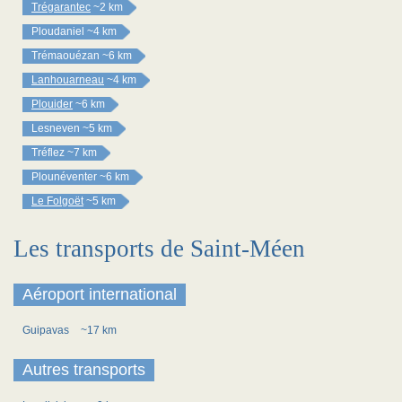
Trégarantec
~2 km
Ploudaniel
~4 km
Trémaouézan
~6 km
Lanhouarneau
~4 km
Plouider
~6 km
Lesneven
~5 km
Tréflez
~7 km
Plounéventer
~6 km
Le Folgoët
~5 km
Les transports de Saint-Méen
Aéroport international
Guipavas
~17 km
Autres transports