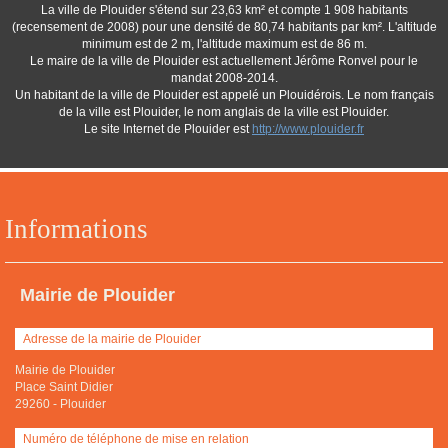
La ville de Plouider s'étend sur 23,63 km² et compte 1 908 habitants
(recensement de 2008) pour une densité de 80,74 habitants par km². L'altitude
minimum est de 2 m, l'altitude maximum est de 86 m.
Le maire de la ville de Plouider est actuellement Jérôme Ronvel pour le
mandat 2008-2014.
Un habitant de la ville de Plouider est appelé un Plouidérois. Le nom français
de la ville est Plouider, le nom anglais de la ville est Plouider.
Le site Internet de Plouider est
http://www.plouider.fr
Informations
Mairie de Plouider
Adresse de la mairie de Plouider
Mairie de Plouider
Place Saint Didier
29260
-
Plouider
Numéro de téléphone de mise en relation