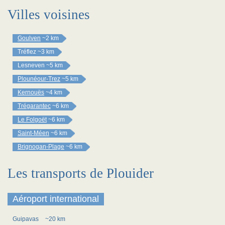
Villes voisines
Goulven
~2 km
Tréflez
~3 km
Lesneven
~5 km
Plounéour-Trez
~5 km
Kernouës
~4 km
Trégarantec
~6 km
Le Folgoët
~6 km
Saint-Méen
~6 km
Brignogan-Plage
~6 km
Les transports de Plouider
Aéroport international
Guipavas
~20 km