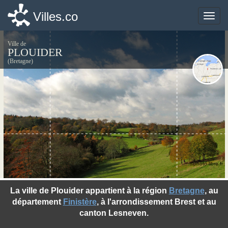
Villes.co
Villes.co
Toggle
Toggle
naviga
naviga
Ville de
PLOUIDER
(Bretagne)
©photo-libre.fr
La ville de Plouider appartient à la région
Bretagne
, au
département
Finistère
, à l'arrondissement Brest et au
canton Lesneven.