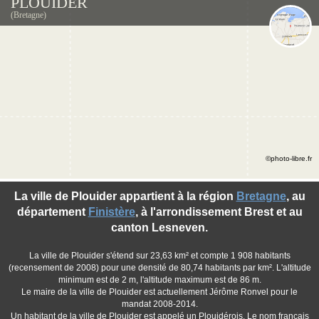
PLOUIDER
(Bretagne)
©photo-libre.fr
La ville de Plouider appartient à la région
Bretagne
, au
département
Finistère
, à l'arrondissement Brest et au
canton Lesneven.
La ville de Plouider s'étend sur 23,63 km² et compte 1 908 habitants
(recensement de 2008) pour une densité de 80,74 habitants par km². L'altitude
minimum est de 2 m, l'altitude maximum est de 86 m.
Le maire de la ville de Plouider est actuellement Jérôme Ronvel pour le
mandat 2008-2014.
Un habitant de la ville de Plouider est appelé un Plouidérois. Le nom français