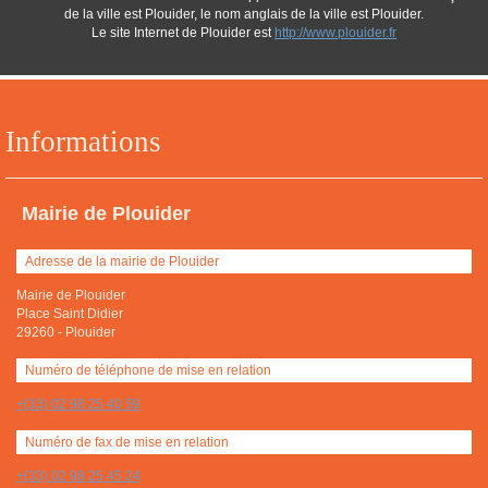
de la ville est Plouider, le nom anglais de la ville est Plouider.
Le site Internet de Plouider est
http://www.plouider.fr
Informations
Mairie de Plouider
Adresse de la mairie de Plouider
Mairie de Plouider
Place Saint Didier
29260
-
Plouider
Numéro de téléphone de mise en relation
+(33) 02 98 25 40 59
Numéro de fax de mise en relation
+(33) 02 98 25 45 24