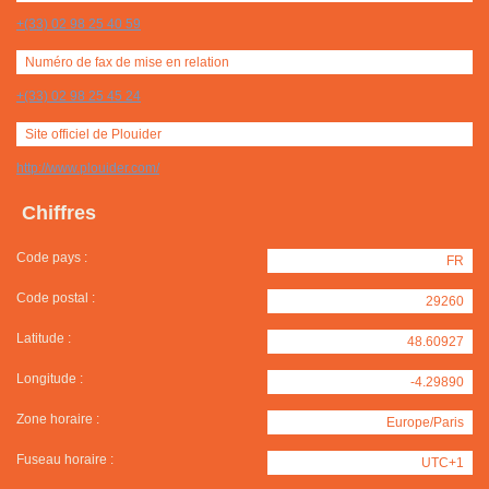
+(33) 02 98 25 40 59
Numéro de fax de mise en relation
+(33) 02 98 25 45 24
Site officiel de Plouider
http://www.plouider.com/
Chiffres
Code pays :
FR
Code postal :
29260
Latitude :
48.60927
Longitude :
-4.29890
Zone horaire :
Europe/Paris
Fuseau horaire :
UTC+1