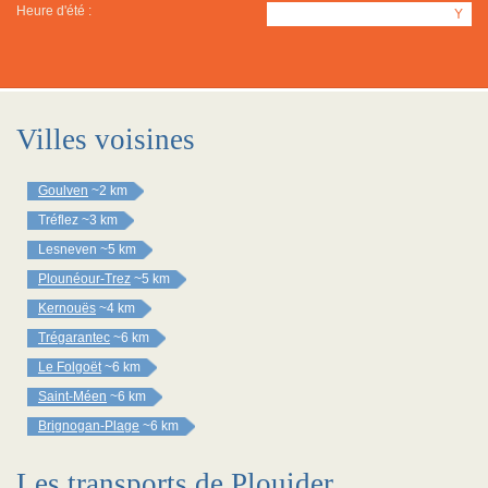
Heure d'été :
Y
Villes voisines
Goulven
~2 km
Tréflez
~3 km
Lesneven
~5 km
Plounéour-Trez
~5 km
Kernouës
~4 km
Trégarantec
~6 km
Le Folgoët
~6 km
Saint-Méen
~6 km
Brignogan-Plage
~6 km
Les transports de Plouider