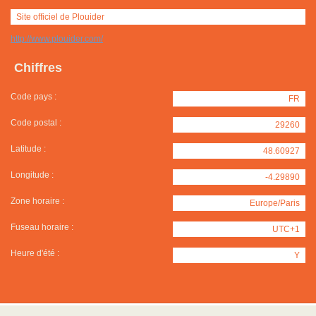
Site officiel de Plouider
http://www.plouider.com/
Chiffres
Code pays :
FR
Code postal :
29260
Latitude :
48.60927
Longitude :
-4.29890
Zone horaire :
Europe/Paris
Fuseau horaire :
UTC+1
Heure d'été :
Y