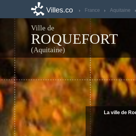
Villes.co
Villes.co
France
France
Aquitaine
Aquitaine
Ville de
ROQUEFORT
(Aquitaine)
La ville de Ro