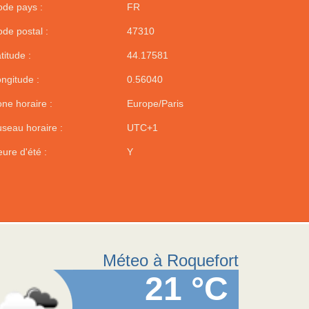
de pays :
FR
de postal :
47310
titude :
44.17581
ngitude :
0.56040
ne horaire :
Europe/Paris
seau horaire :
UTC+1
ure d'été :
Y
Méteo à Roquefort
21 °C