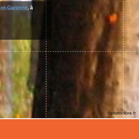
-et-Garonne
, à
©photo-libre.fr