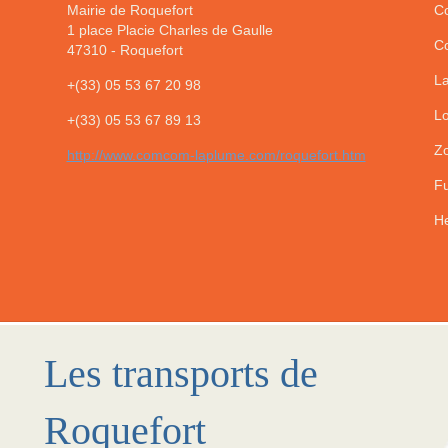
Mairie de Roquefort
Co
1 place Placie Charles de Gaulle
Co
47310
-
Roquefort
La
+(33) 05 53 67 20 98
Lo
+(33) 05 53 67 89 13
Zo
http://www.comcom-laplume.com/roquefort.htm
Fu
He
Les transports de
Roquefort