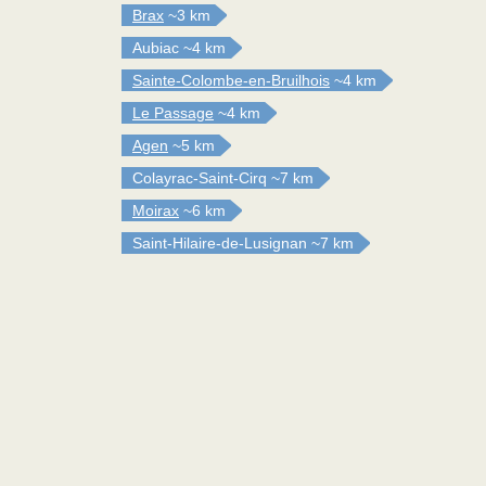
Brax
~3 km
Aubiac
~4 km
Sainte-Colombe-en-Bruilhois
~4 km
Le Passage
~4 km
Agen
~5 km
Colayrac-Saint-Cirq
~7 km
Moirax
~6 km
Saint-Hilaire-de-Lusignan
~7 km