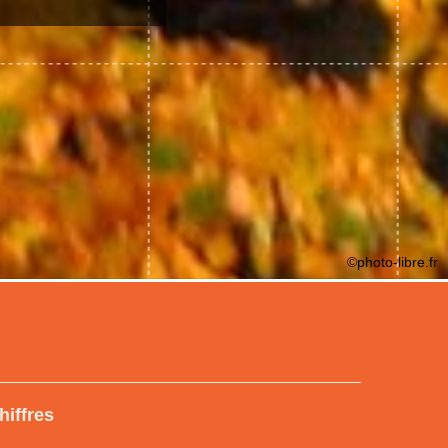
©photo-libre.fr
hiffres