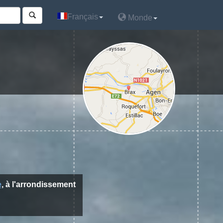
Français
Français
Monde
Monde
e
, à l'arrondissement