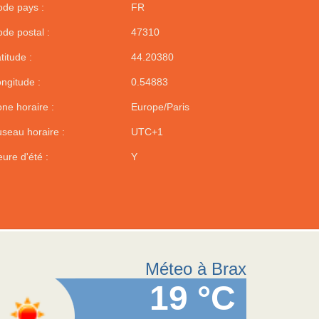
de pays :
FR
de postal :
47310
titude :
44.20380
ngitude :
0.54883
ne horaire :
Europe/Paris
seau horaire :
UTC+1
ure d'été :
Y
Méteo à Brax
19 °C