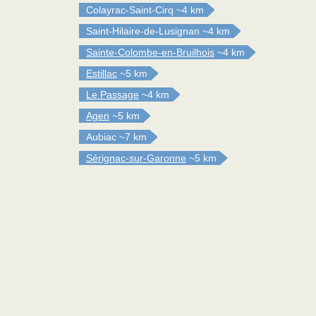
Colayrac-Saint-Cirq
~4 km
Saint-Hilaire-de-Lusignan
~4 km
Sainte-Colombe-en-Bruilhois
~4 km
Estillac
~5 km
Le Passage
~4 km
Agen
~5 km
Aubiac
~7 km
Sérignac-sur-Garonne
~5 km