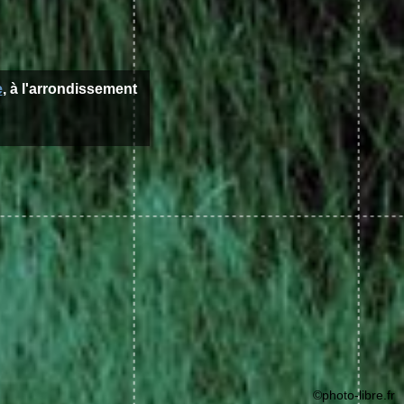
e
, à l'arrondissement
©photo-libre.fr