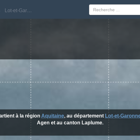
Lot-et-Garonne
Lot-et-Garonne
artient à la région
Aquitaine
, au département
Lot-et-Garonn
Agen et au canton Laplume.