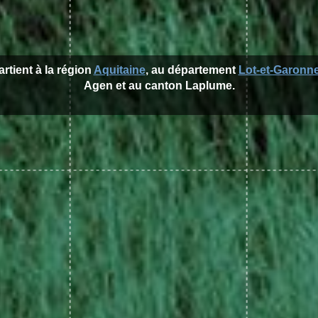
artient à la région
Aquitaine
, au département
Lot-et-Garonn
Agen et au canton Laplume.