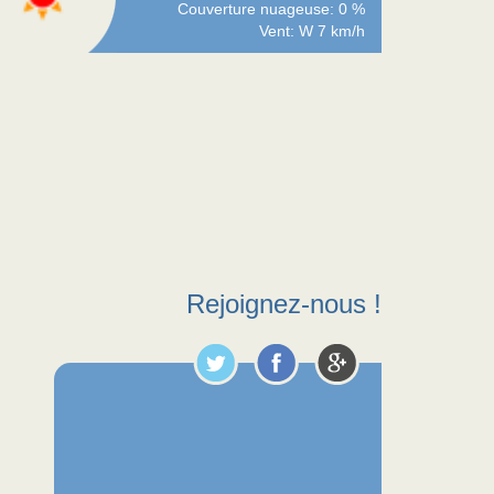
Couverture nuageuse: 0 %
Vent: W 7 km/h
Rejoignez-nous !