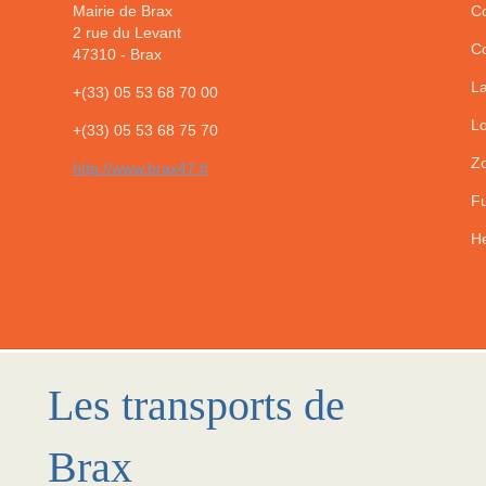
Mairie de Brax
Co
2 rue du Levant
Co
47310
-
Brax
La
+(33) 05 53 68 70 00
Lo
+(33) 05 53 68 75 70
Zo
http://www.brax47.fr
Fu
He
Les transports de
Brax