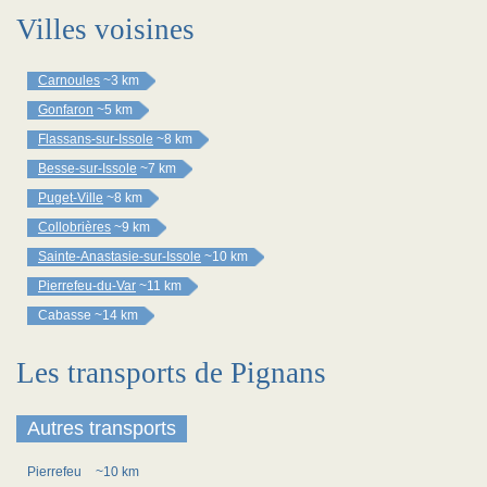
Villes voisines
Carnoules
~3 km
Gonfaron
~5 km
Flassans-sur-Issole
~8 km
Besse-sur-Issole
~7 km
Puget-Ville
~8 km
Collobrières
~9 km
Sainte-Anastasie-sur-Issole
~10 km
Pierrefeu-du-Var
~11 km
Cabasse
~14 km
Les transports de Pignans
Autres transports
Pierrefeu
~10 km