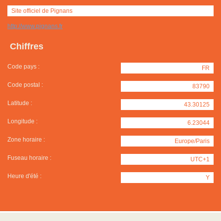
Site officiel de Pignans
http://www.pignans.fr
Chiffres
Code pays :
FR
Code postal :
83790
Latitude :
43.30125
Longitude :
6.23044
Zone horaire :
Europe/Paris
Fuseau horaire :
UTC+1
Heure d'été :
Y