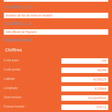
+(33) 04 94 13 54 90
Numéro de fax de mise en relation
+(33) 04 94 33 27 82
Site officiel de Pignans
http://www.pignans.fr
Chiffres
Code pays :
FR
Code postal :
83790
Latitude :
43.30125
Longitude :
6.23044
Zone horaire :
Europe/Paris
Fuseau horaire :
UTC+1