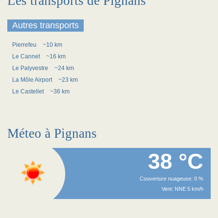
Les transports de Pignans
Autres transports
Pierrefeu
~10 km
Le Cannet
~16 km
Le Palyvestre
~24 km
La Môle Airport
~23 km
Le Castellet
~36 km
Méteo à Pignans
38 °C
Couverture nuageuse: 0 %
Vent: NNE 5 km/h