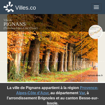
Villes.co
Villes.co
Toggle
Toggle
naviga
naviga
Ville de
PIGNANS
(Provence-Alpes-Côte d'Azur)
©photo-libre.fr
La ville de Pignans appartient à la région
Provence-
Alpes-Côte d'Azur
, au département
Var
, à
l'arrondissement Brignoles et au canton Besse-sur-
Issole.