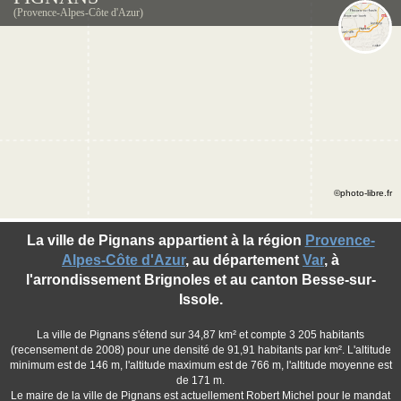
(Provence-Alpes-Côte d'Azur)
©photo-libre.fr
La ville de Pignans appartient à la région
Provence-
Alpes-Côte d'Azur
, au département
Var
, à
l'arrondissement Brignoles et au canton Besse-sur-
Issole.
La ville de Pignans s'étend sur 34,87 km² et compte 3 205 habitants
(recensement de 2008) pour une densité de 91,91 habitants par km². L'altitude
minimum est de 146 m, l'altitude maximum est de 766 m, l'altitude moyenne est
de 171 m.
Le maire de la ville de Pignans est actuellement Robert Michel pour le mandat