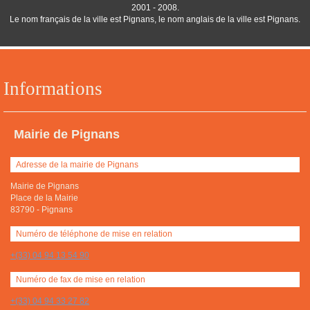
2001 - 2008.
Le nom français de la ville est Pignans, le nom anglais de la ville est Pignans.
Informations
Mairie de Pignans
Adresse de la mairie de Pignans
Mairie de Pignans
Place de la Mairie
83790
-
Pignans
Numéro de téléphone de mise en relation
+(33) 04 94 13 54 90
Numéro de fax de mise en relation
+(33) 04 94 33 27 82