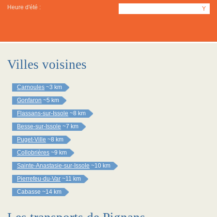
Heure d'été :
Y
Villes voisines
Carnoules
~3 km
Gonfaron
~5 km
Flassans-sur-Issole
~8 km
Besse-sur-Issole
~7 km
Puget-Ville
~8 km
Collobrières
~9 km
Sainte-Anastasie-sur-Issole
~10 km
Pierrefeu-du-Var
~11 km
Cabasse
~14 km