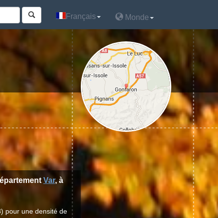
Français
Français
Monde
Monde
département
Var
, à
) pour une densité de