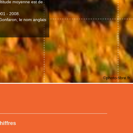
altitude moyenne est de
001 - 2008.
 Gonfaron, le nom anglais
©photo-libre.fr
hiffres