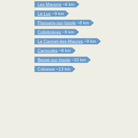
Les Mayons
~6 km
Le Luc
~9 km
Flassans-sur-Issole
~8 km
Collobrières
~9 km
Le Cannet-des-Maures
~9 km
Carnoules
~8 km
Besse-sur-Issole
~10 km
Cabasse
~13 km