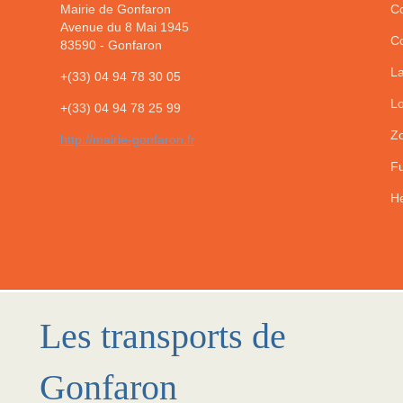
Mairie de Gonfaron
Co
Avenue du 8 Mai 1945
Co
83590
-
Gonfaron
La
+(33) 04 94 78 30 05
Lo
+(33) 04 94 78 25 99
Zo
http://mairie-gonfaron.fr
Fu
He
Les transports de
Gonfaron