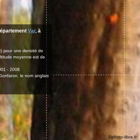
département
Var
, à
) pour une densité de
altitude moyenne est de
001 - 2008.
 Gonfaron, le nom anglais
©photo-libre.fr