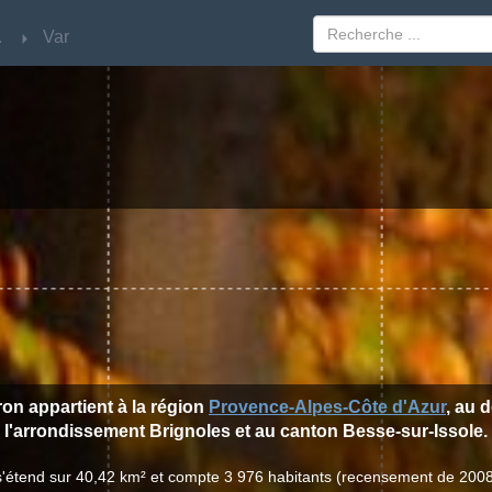
'Azur
'Azur
Var
Var
ron appartient à la région
Provence-Alpes-Côte d'Azur
, au 
l'arrondissement Brignoles et au canton Besse-sur-Issole.
 s'étend sur 40,42 km² et compte 3 976 habitants (recensement de 2008