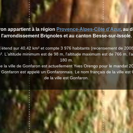
ron appartient à la région
Provence-Alpes-Côte d'Azur
, au 
l'arrondissement Brignoles et au canton Besse-sur-Issole.
 s'étend sur 40,42 km² et compte 3 976 habitants (recensement de 2008
². L'altitude minimum est de 98 m, l'altitude maximum est de 766 m, l'
180 m.
e la ville de Gonfaron est actuellement Yves Orengo pour le mandat 2
de Gonfaron est appelé un Gonfaronnais. Le nom français de la ville est
de la ville est Gonfaron.