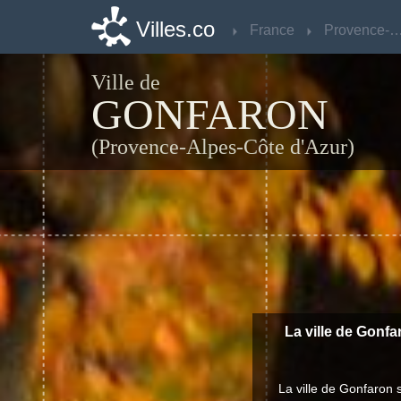
Villes.co
Villes.co
France
France
Provence-Alpes-Côte d
Provence-Alpes-Côte d
Ville de
GONFARON
(Provence-Alpes-Côte d'Azur)
La ville de Gonfa
La ville de Gonfaron