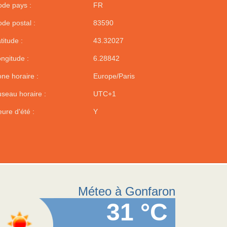
de pays :
FR
de postal :
83590
titude :
43.32027
ngitude :
6.28842
ne horaire :
Europe/Paris
seau horaire :
UTC+1
ure d'été :
Y
Méteo à Gonfaron
31 °C