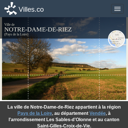
Villes.co
Villes.co
Toggle
Toggle
naviga
naviga
Ville de
NOTRE-DAME-DE-RIEZ
(Pays de la Loire)
©photo-libre.fr
La ville de Notre-Dame-de-Riez appartient à la région
Pays de la Loire
, au département
Vendée
, à
l'arrondissement Les Sables-d'Olonne et au canton
Saint-Gilles-Croix-de-Vie.