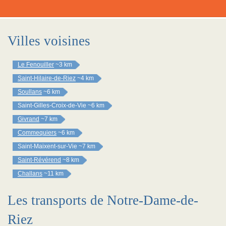
Villes voisines
Le Fenouiller
~3 km
Saint-Hilaire-de-Riez
~4 km
Soullans
~6 km
Saint-Gilles-Croix-de-Vie
~6 km
Givrand
~7 km
Commequiers
~6 km
Saint-Maixent-sur-Vie
~7 km
Saint-Révérend
~8 km
Challans
~11 km
Les transports de Notre-Dame-de-
Riez