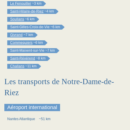
Le Fenouiller
~3 km
Saint-Hilaire-de-Riez
~4 km
Soullans
~6 km
Saint-Gilles-Croix-de-Vie
~6 km
Givrand
~7 km
Commequiers
~6 km
Saint-Maixent-sur-Vie
~7 km
Saint-Révérend
~8 km
Challans
~11 km
Les transports de Notre-Dame-de-
Riez
Aéroport international
Nantes Atlantique
~51 km