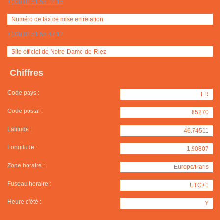
+(33) 02 51 55 14 15
Numéro de fax de mise en relation
+(33) 02 51 55 47 12
Site officiel de Notre-Dame-de-Riez
Chiffres
Code pays :
FR
Code postal :
85270
Latitude :
46.74511
Longitude :
-1.90807
Zone horaire :
Europe/Paris
Fuseau horaire :
UTC+1
Heure d'été :
Y