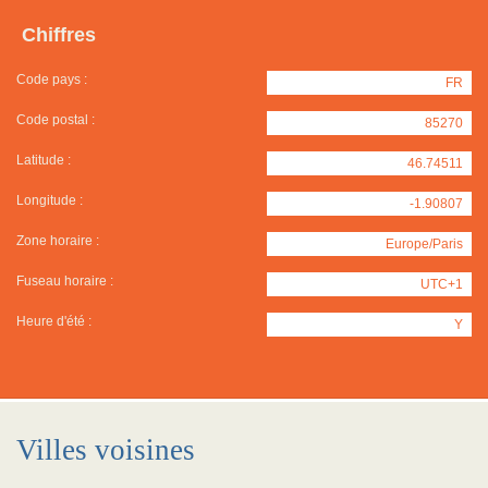
Chiffres
Code pays :
FR
Code postal :
85270
Latitude :
46.74511
Longitude :
-1.90807
Zone horaire :
Europe/Paris
Fuseau horaire :
UTC+1
Heure d'été :
Y
Villes voisines