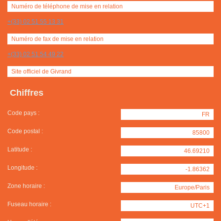
Numéro de téléphone de mise en relation
+(33) 02 51 55 13 31
Numéro de fax de mise en relation
+(33) 02 51 54 49 22
Site officiel de Givrand
Chiffres
Code pays :
FR
Code postal :
85800
Latitude :
46.69210
Longitude :
-1.86362
Zone horaire :
Europe/Paris
Fuseau horaire :
UTC+1