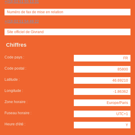
+(33) 02 51 55 13 31
Numéro de fax de mise en relation
+(33) 02 51 54 49 22
Site officiel de Givrand
Chiffres
Code pays :
FR
Code postal :
85800
Latitude :
46.69210
Longitude :
-1.86362
Zone horaire :
Europe/Paris
Fuseau horaire :
UTC+1
Heure d'été :
Y