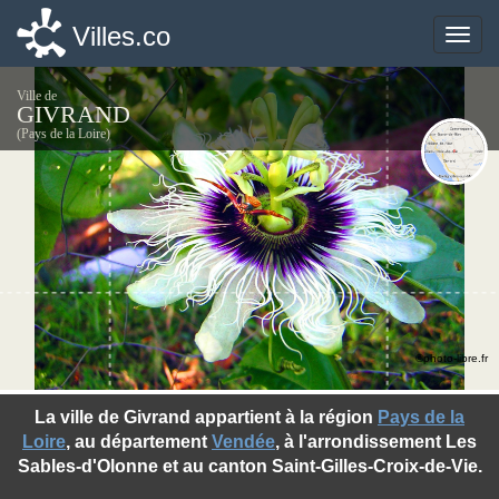
Villes.co
Villes.co
Toggle
Toggle
naviga
naviga
Ville de
GIVRAND
(Pays de la Loire)
©photo-libre.fr
La ville de Givrand appartient à la région
Pays de la
Loire
, au département
Vendée
, à l'arrondissement Les
Sables-d'Olonne et au canton Saint-Gilles-Croix-de-Vie.