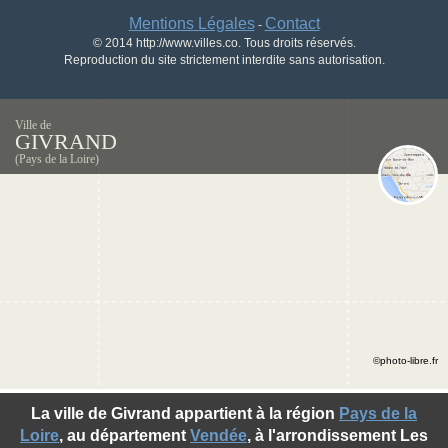
Mentions Légales
Contact
-
© 2014 http://www.villes.co. Tous droits réservés.
Reproduction du site strictement interdite sans autorisation.
Ville de
GIVRAND
(Pays de la Loire)
©photo-libre.fr
La ville de Givrand appartient à la région
Pays de la
Loire
, au département
Vendée
, à l'arrondissement Les