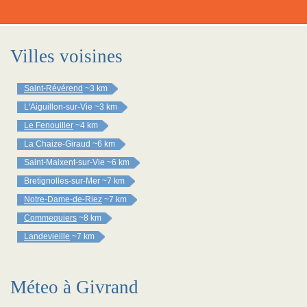
Villes voisines
Saint-Révérend
~3 km
L'Aiguillon-sur-Vie
~3 km
Le Fenouiller
~4 km
La Chaize-Giraud
~6 km
Saint-Maixent-sur-Vie
~6 km
Bretignolles-sur-Mer
~7 km
Notre-Dame-de-Riez
~7 km
Commequiers
~8 km
Landevieille
~7 km
Méteo à Givrand