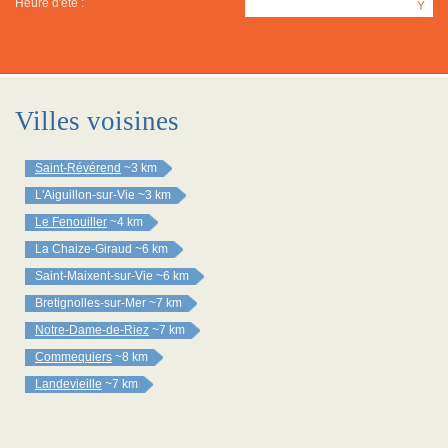
Heure d'été :
Y
Villes voisines
Saint-Révérend
~3 km
L'Aiguillon-sur-Vie
~3 km
Le Fenouiller
~4 km
La Chaize-Giraud
~6 km
Saint-Maixent-sur-Vie
~6 km
Bretignolles-sur-Mer
~7 km
Notre-Dame-de-Riez
~7 km
Commequiers
~8 km
Landevieille
~7 km