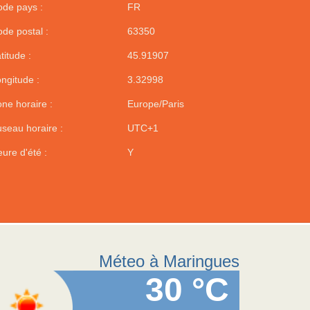
de pays :
FR
de postal :
63350
titude :
45.91907
ngitude :
3.32998
ne horaire :
Europe/Paris
seau horaire :
UTC+1
ure d'été :
Y
Méteo à Maringues
30 °C