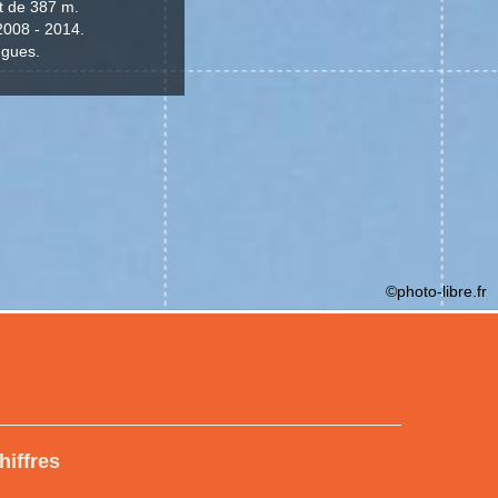
t de 387 m.
2008 - 2014.
ngues.
©photo-libre.fr
hiffres