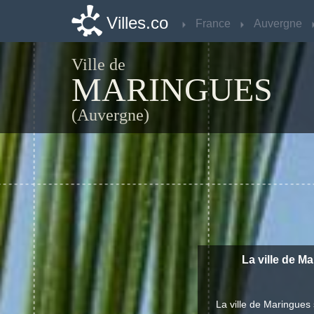
Villes.co
Villes.co
France
France
Auvergne
Auvergne
Ville de
MARINGUES
(Auvergne)
La ville de M
La ville de Maringues