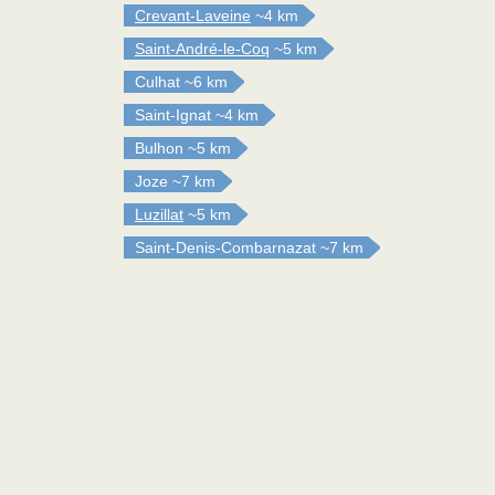
Crevant-Laveine
~4 km
Saint-André-le-Coq
~5 km
Culhat
~6 km
Saint-Ignat
~4 km
Bulhon
~5 km
Joze
~7 km
Luzillat
~5 km
Saint-Denis-Combarnazat
~7 km