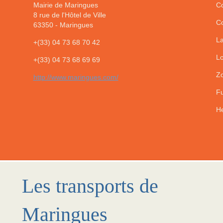
Mairie de Maringues
Co
8 rue de l'Hôtel de Ville
Co
63350
-
Maringues
La
+(33) 04 73 68 70 42
Lo
+(33) 04 73 68 69 69
Zo
http://www.maringues.com/
Fu
He
Les transports de
Maringues