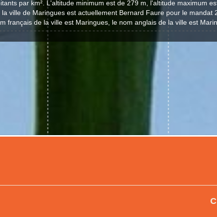
itants par km². L'altitude minimum est de 279 m, l'altitude maximum es
 la ville de Maringues est actuellement Bernard Faure pour le mandat 
m français de la ville est Maringues, le nom anglais de la ville est Mari
C