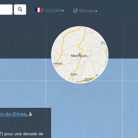
Français
Français
Monde
Monde
uy-de-Dôme
, à
7) pour une densité de