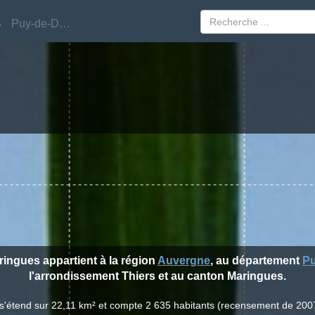
Puy-de-Dôme
Puy-de-Dôme
aringues appartient à la région
Auvergne
, au département
P
l'arrondissement Thiers et au canton Maringues.
 s'étend sur 22,11 km² et compte 2 635 habitants (recensement de 200