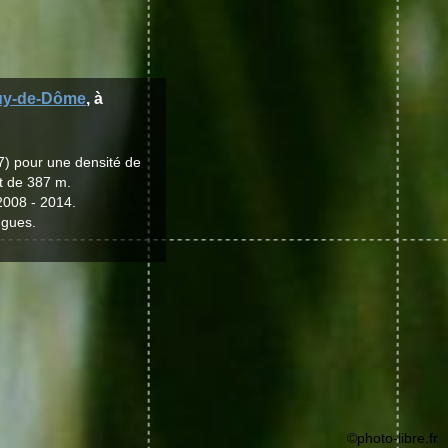
uy-de-Dôme
, à
7) pour une densité de
t de 387 m.
2008 - 2014.
ngues.
©photo-libre.fr