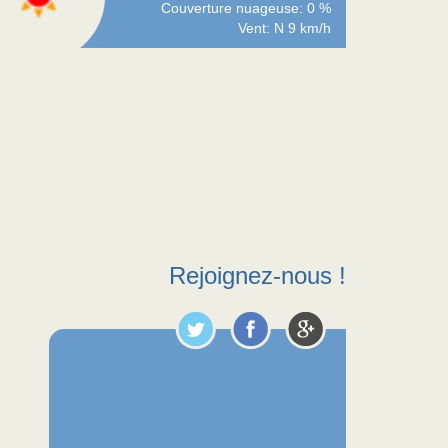
Couverture nuageuse: 0 %
Vent: N 9 km/h
Rejoignez-nous !