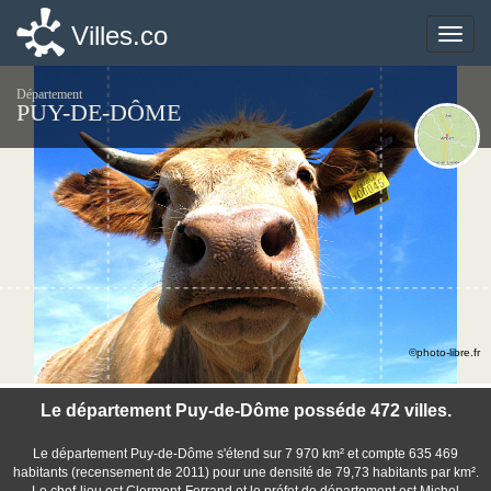
Villes.co
Villes.co
Toggle
Toggle
naviga
naviga
Département
PUY-DE-DÔME
©photo-libre.fr
Le département Puy-de-Dôme posséde 472 villes.
Le département Puy-de-Dôme s'étend sur 7 970 km² et compte 635 469
habitants (recensement de 2011) pour une densité de 79,73 habitants par km².