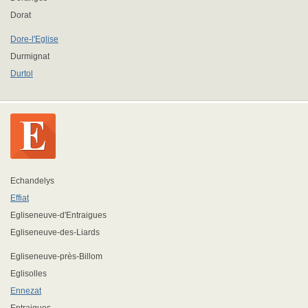
Dorat
Dore-l'Eglise
Durmignat
Durtol
Echandelys
Effiat
Egliseneuve-d'Entraigues
Egliseneuve-des-Liards
Egliseneuve-près-Billom
Eglisolles
Ennezat