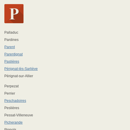
Palladuc
Pardines
Parent
Parentignat
Paslières
Pérignat-lès-Sarliève
Pérignat-sur-Allier
Perpezat
Perrier
Peschadoires
Peslières
Pessat-Villeneuve
Picherande
Pignols