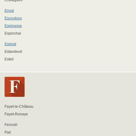
Entraigues
Enval
Escoutoux
Espinasse
Espinchal
Espirat
Estandeuil
Esteil
Fayet-le-Château
Fayet-Ronaye
Fernoël
Flat