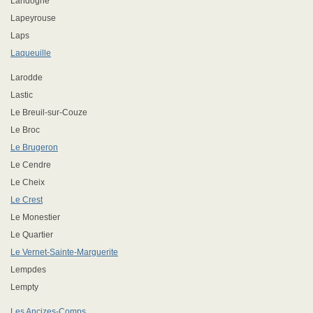
Landogne
Lapeyrouse
Laps
Laqueuille
Larodde
Lastic
Le Breuil-sur-Couze
Le Broc
Le Brugeron
Le Cendre
Le Cheix
Le Crest
Le Monestier
Le Quartier
Le Vernet-Sainte-Marguerite
Lempdes
Lempty
Les Ancizes-Comps