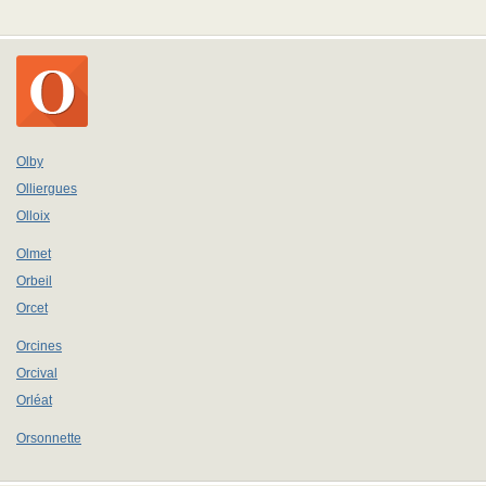
Olby
Olliergues
Olloix
Olmet
Orbeil
Orcet
Orcines
Orcival
Orléat
Orsonnette