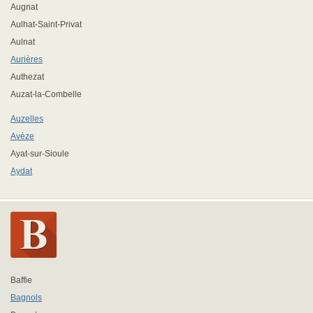
Augnat
Aulhat-Saint-Privat
Aulnat
Aurières
Authezat
Auzat-la-Combelle
Auzelles
Avèze
Ayat-sur-Sioule
Aydat
Baffie
Bagnols