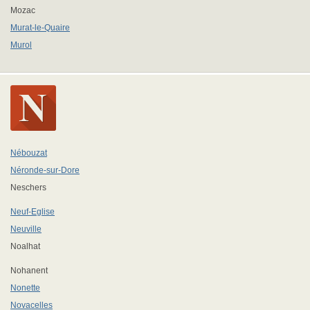
Mozac
Murat-le-Quaire
Murol
Nébouzat
Néronde-sur-Dore
Neschers
Neuf-Eglise
Neuville
Noalhat
Nohanent
Nonette
Novacelles