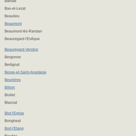
Bansat
Bas-et-Lezat
Beaulieu
Beaumont
Beaumont-lès-Randan
Beauregard-l'Evêque
Beauregard-Vendon
Bergonne
Bertignat
Besse-et-Saint-Anastaise
Beurières
Billom
Biollet
Blanzat
Blot-l'Eglise
Bongheat
Bort-l'Etang