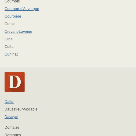
Cournols
Cournon-d'Auvergne
Courpière
Creste
Crevant-Laveine
Cros
Culhat
Cunlhat
Dallet
Dauzat-sur-Vodable
Davayat
Domaize
Doranges