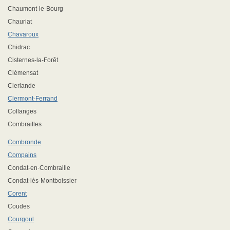
Chaumont-le-Bourg
Chauriat
Chavaroux
Chidrac
Cisternes-la-Forêt
Clémensat
Clerlande
Clermont-Ferrand
Collanges
Combrailles
Combronde
Compains
Condat-en-Combraille
Condat-lès-Montboissier
Corent
Coudes
Courgoul