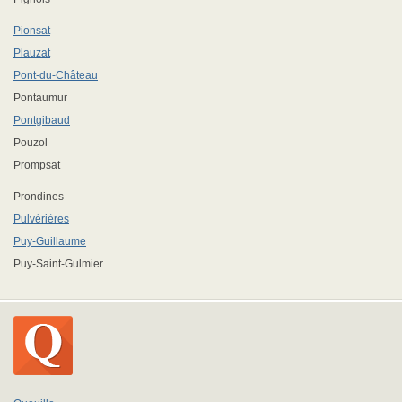
Pionsat
Plauzat
Pont-du-Château
Pontaumur
Pontgibaud
Pouzol
Prompsat
Prondines
Pulvérières
Puy-Guillaume
Puy-Saint-Gulmier