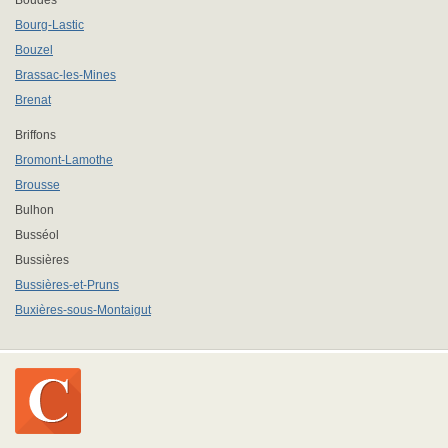
Boudes
Bourg-Lastic
Bouzel
Brassac-les-Mines
Brenat
Briffons
Bromont-Lamothe
Brousse
Bulhon
Busséol
Bussières
Bussières-et-Pruns
Buxières-sous-Montaigut