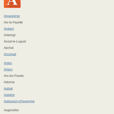
Aigueperse
Aix-la-Fayette
Ambert
Antoingt
Anzat-le-Luguet
Apchat
Arconsat
Ardes
Arlanc
Ars-les-Favets
Artonne
Aubiat
Aubière
Aubusson-d'Auvergne
Augerolles