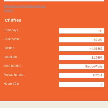
http://www.cdg82.fr/labastide-du-
temple/
Chiffres
Code pays :
FR
Code postal :
82100
Latitude :
44.08465
Longitude :
1.19497
Zone horaire :
Europe/Paris
Fuseau horaire :
UTC+1
Heure d'été :
Y