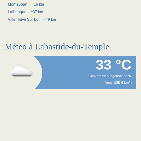
Montauban
~16 km
Lalbenque
~37 km
Villeneuve Sur Lot
~49 km
Méteo à Labastide-du-Temple
33 °C
Couverture nuageuse: 33 %
Vent: ESE 6 km/h