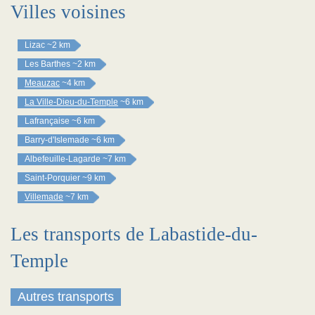
Villes voisines
Lizac
~2 km
Les Barthes
~2 km
Meauzac
~4 km
La Ville-Dieu-du-Temple
~6 km
Lafrançaise
~6 km
Barry-d'Islemade
~6 km
Albefeuille-Lagarde
~7 km
Saint-Porquier
~9 km
Villemade
~7 km
Les transports de Labastide-du-
Temple
Autres transports