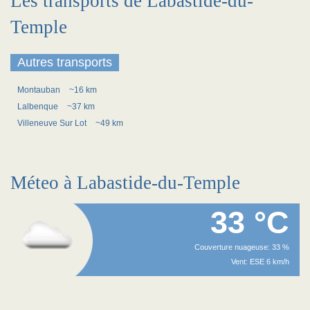
Les transports de Labastide-du-
Temple
Autres transports
Montauban
~16 km
Lalbenque
~37 km
Villeneuve Sur Lot
~49 km
Méteo à Labastide-du-Temple
33 °C
Couverture nuageuse: 33 %
Vent: ESE 6 km/h