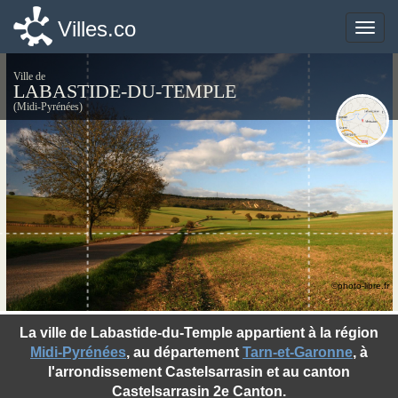
Villes.co
Villes.co
Toggle
Toggle
naviga
naviga
Ville de
LABASTIDE-DU-TEMPLE
(Midi-Pyrénées)
©photo-libre.fr
La ville de Labastide-du-Temple appartient à la région
Midi-Pyrénées
, au département
Tarn-et-Garonne
, à
l'arrondissement Castelsarrasin et au canton
Castelsarrasin 2e Canton.