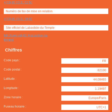
+(33) 05 63 31 62 50
Numéro de fax de mise en relation
+(33) 05 63 31 59 07
Site officiel de Labastide-du-Temple
http://www.cdg82.fr/labastide-du-
temple/
Chiffres
Code pays :
FR
Code postal :
82100
Latitude :
44.08465
Longitude :
1.19497
Zone horaire :
Europe/Paris
Fuseau horaire :
UTC+1