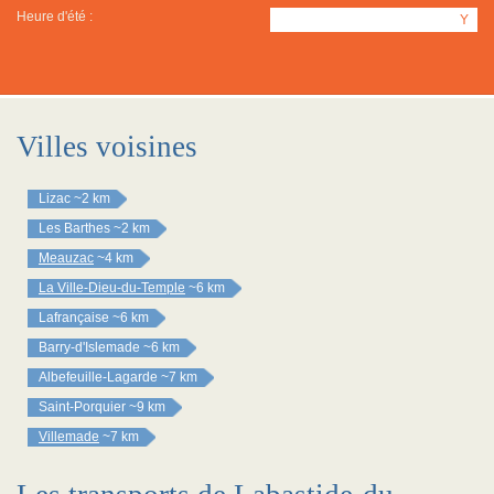
Heure d'été :
Y
Villes voisines
Lizac
~2 km
Les Barthes
~2 km
Meauzac
~4 km
La Ville-Dieu-du-Temple
~6 km
Lafrançaise
~6 km
Barry-d'Islemade
~6 km
Albefeuille-Lagarde
~7 km
Saint-Porquier
~9 km
Villemade
~7 km